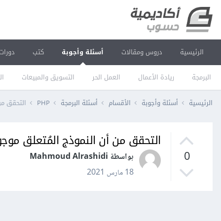
الرئيسية
دروس ومقالات
أسئلة وأجوبة
كتب
دورات
البرمجة
ريادة الأعمال
العمل الحر
التسويق والمبيعات
ال
الرئيسية
أسئلة وأجوبة
الأقسام
أسئلة البرمجة
PHP
التحقق من أ
التحقق من أن النموذج المُتعلق موجود avel
0
بواسطة Mahmoud Alrashidi
18 مارس 2021