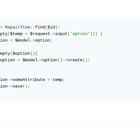
=
RepairItem
::
find
(
$id
);
pty
(
$temp 
=
 $request
->
input
(
'option'
)))
{
ion 
=
 $model
->
option
;
mpty
(
$option
)){
option 
=
 $model
->
option
()->
create
();
ion
->
someAttribute 
=
 temp
;
ion
->
save
();