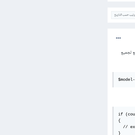
ترتيب حسب التاريخ
اسب الجميع لجميع
$model-
if (cou
{

  // ex
}