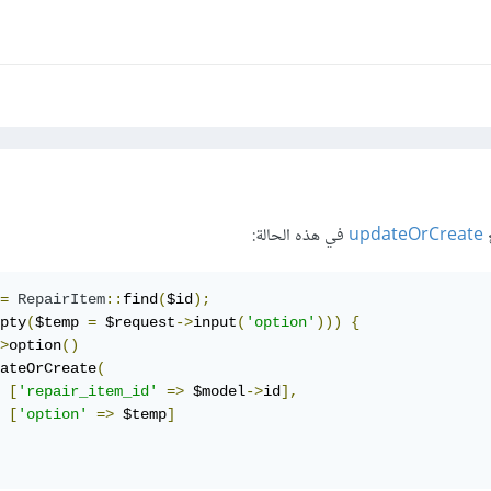
ع
updateOrCreate
في هذه الحالة:
=
RepairItem
::
find
(
$id
);
pty
(
$temp 
=
 $request
->
input
(
'option'
)))
{
>
option
()
ateOrCreate
(
[
'repair_item_id'
=>
 $model
->
id
],
[
'option'
=>
 $temp
]