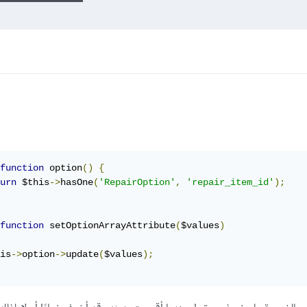
function
 option
()
{
urn
 $this
->
hasOne
(
'RepairOption'
,
'repair_item_id'
);
function
 setOptionArrayAttribute
(
$values
)
is
->
option
->
update
(
$values
);