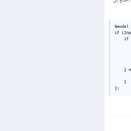
 أحتاج إلى
$model 
if (Inp
    if 
       
       
       
       
    } e
       
    }

};