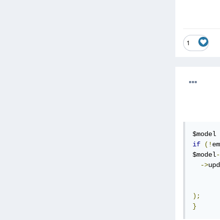
1
$model 
if
(!
em
$model
-
->
upd
);
}