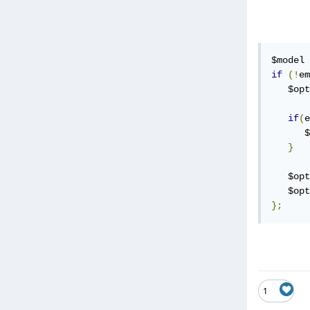
$model 
if
(!
em
   $opt
if
(
e
      $
}
   $opt
   $opt
};
1