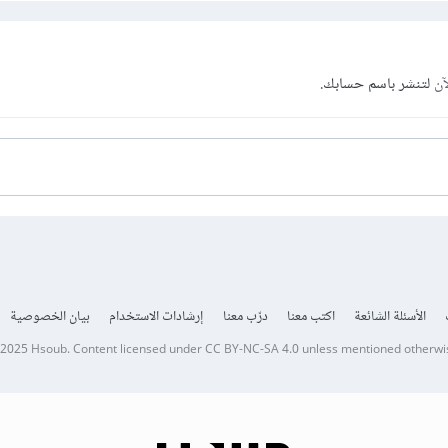
آن
لتنشر باسم حسابك.
الأسئلة الشائعة
اكتب معنا
درّب معنا
إرشادات الاستخدام
بيان الخصوصية
 2025
Hsoub
.
Content licensed under
CC BY-NC-SA 4.0
unless mentioned otherwi