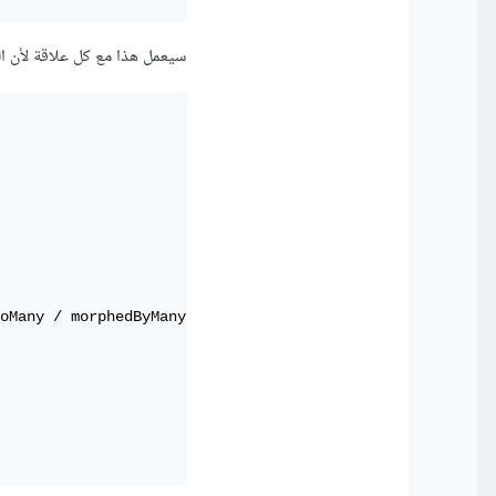
سيعمل هذا مع كل علاقة لأن الخصا
oMany / morphedByMany
