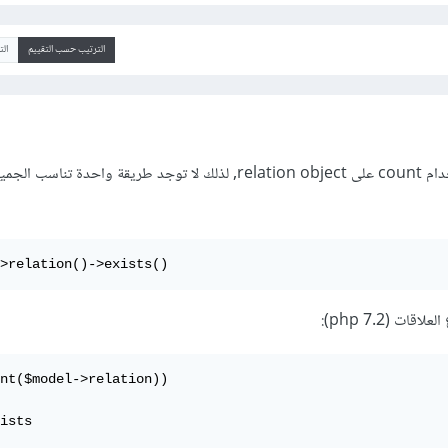
الترتيب حسب التقييم
ال
في php 7.2, لا يمكنك استخدام count على relation object, لذلك لا توجد طريقة واحدة تن
>relation()->exists()
ت (php 7.2):
nt($model->relation))

ists
