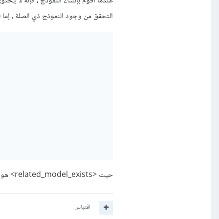
عندما أقوم بإنشاء النموذج ، فإنه لا يحت
التحقق من وجود النموذج ذي الصلة ، إما لت
حيث <related_model_exists> هو الكود الذي أبحث عنه.
اقتباس