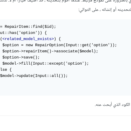
وي بالضرورة على نموذج مرتبط. عندما أقوم بتحديثه ، قد أضيف خيارًا أم لا. لذلك
حديثه أو إنشائه ، على التوالي:
= RepairItem::find($id);

ut::has('option')) {

(
<related_model_exists>
) {

 $option = new RepairOption(Input::get('option'));

 $option->repairItem()->associate($model);

 $option->save();

 $model->fill(Input::except('option');

lse {

$model->update(Input::all());
