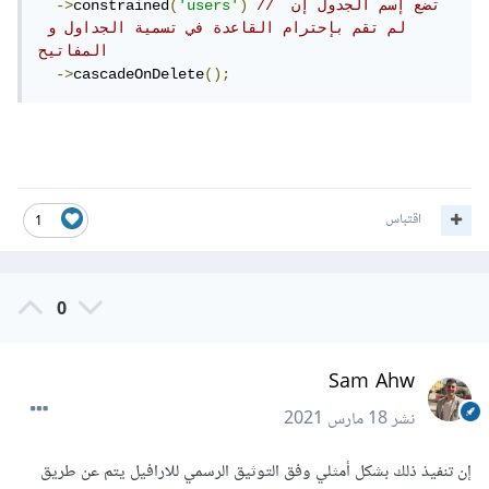
// تضع إسم الجدول إن 
)
'users'
(
constrained
->
لم تقم بإحترام القاعدة في تسمية الجداول و 
المفاتيح
->
cascadeOnDelete
();
اقتباس
1
0
Sam Ahw
نشر
18 مارس 2021
إن تنفيذ ذلك بشكل أمثلي وفق التوثيق الرسمي للارافيل يتم عن طريق