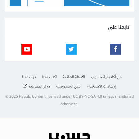
تابعنا على
عن أكاديمية حسوب
الأسئلة الشائعة
اكتب معنا
درّب معنا
إرشادات الاستخدام
بيان الخصوصية
مركز المساعدة
© 2025
Hsoub
.
Content licensed under
CC BY-NC-SA 4.0
unless mentioned
otherwise.