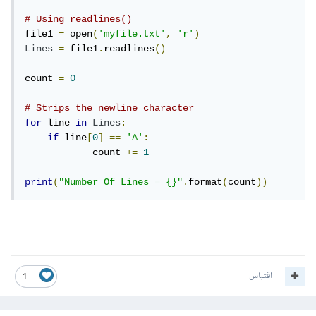
# Using readlines()
file1 
=
 open
(
'myfile.txt'
,
'r'
)
Lines
=
 file1
.
readlines
()
count 
=
0
# Strips the newline character
for
 line 
in
Lines
:
if
 line
[
0
]
==
'A'
:
	    count 
+=
1
print
(
"Number Of Lines = {}"
.
format
(
count
))
اقتباس
1