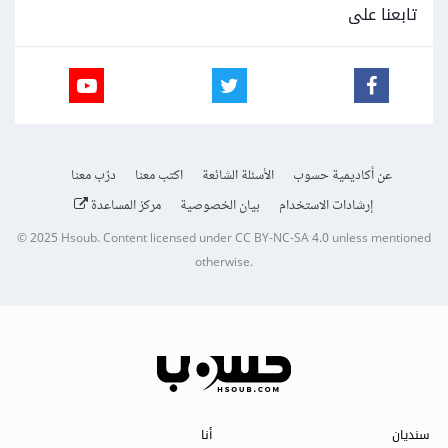
تابعنا على
عن أكاديمية حسوب
الأسئلة الشائعة
اكتب معنا
درّب معنا
إرشادات الاستخدام
بيان الخصوصية
مركز المساعدة
© 2025
Hsoub
.
Content licensed under
CC BY-NC-SA 4.0
unless mentioned
otherwise.