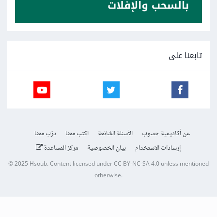
تابعنا على
عن أكاديمية حسوب
الأسئلة الشائعة
اكتب معنا
درّب معنا
إرشادات الاستخدام
بيان الخصوصية
مركز المساعدة
© 2025
Hsoub
.
Content licensed under
CC BY-NC-SA 4.0
unless mentioned
otherwise.