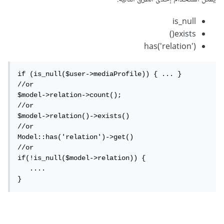
is_null
exists()
has('relation')
if (is_null($user->mediaProfile)) { ... }

//or

$model->relation->count();

//or

$model->relation()->exists()

//or

Model::has('relation')->get()

//or

if(!is_null($model->relation)) {

   ....

}