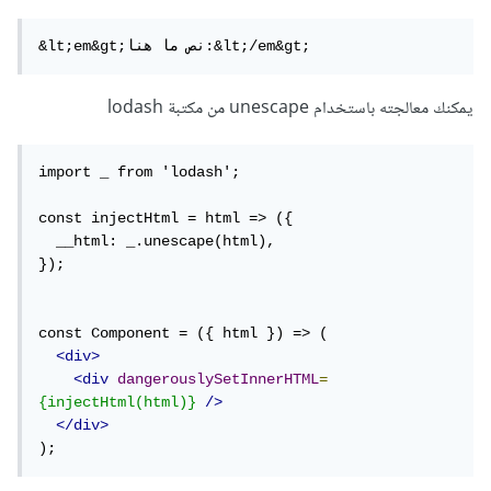
&lt;em&gt;نص ما هنا:&lt;/em&gt;
يمكنك معالجته باستخدام unescape من مكتبة lodash
import _ from 'lodash';

const injectHtml = html => ({

  __html: _.unescape(html),

});

const Component = ({ html }) => (

<div>
<div
dangerouslySetInnerHTML
=
{injectHtml(html)}
/>
</div>
);