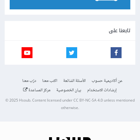
تابعنا على
عن أكاديمية حسوب
الأسئلة الشائعة
اكتب معنا
درّب معنا
إرشادات الاستخدام
بيان الخصوصية
مركز المساعدة
© 2025
Hsoub
.
Content licensed under
CC BY-NC-SA 4.0
unless mentioned
otherwise.