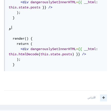
<div
dangerouslySetInnerHTML
=
{{
 __
html
: 
this
.
state
.
posts
 }} 
/>
    );

  }

أو

  render() {

    return (

<div
dangerouslySetInnerHTML
=
{{
 __
html
: 
this
.
htmlDecode
(
this
.
state
.
posts
) }} 
/>
    );

  }
اقتباس