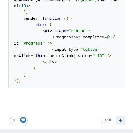
nt
(
10
);
},
    render
:
function
()
{
return
(
<
div 
class
=
"center"
>
<
Progressbar
 completed
={
25
}
id
=
"Progress"
/>
<
input type
=
"button"
onClick
={
this
.
handleClick
}
 value
=
"+10"
/>
</
div
>
)
}
});
اقتباس
1