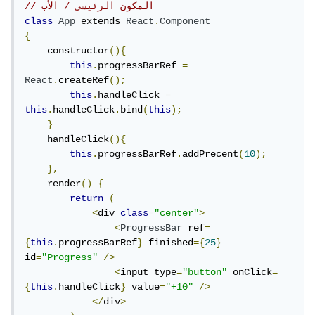
// المكون الرئيسي / الأب
class
App
 extends 
React
.
Component
{
    constructor
(){
this
.
progressBarRef 
=
React
.
createRef
();
this
.
handleClick 
=
this
.
handleClick
.
bind
(
this
);
}
    handleClick
(){
this
.
progressBarRef
.
addPrecent
(
10
);
},
    render
()
{
return
(
<
div 
class
=
"center"
>
<
ProgressBar
 ref
=
{
this
.
progressBarRef
}
 finished
={
25
}
id
=
"Progress"
/>
<
input type
=
"button"
 onClick
=
{
this
.
handleClick
}
 value
=
"+10"
/>
</
div
>