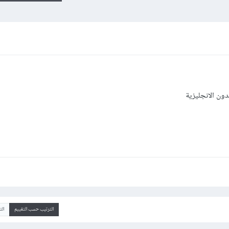
ون الانجليزية
الترتيب حسب التقييم
ال