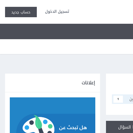
تسجيل الدخول
حساب جديد
إعلانات
ن
1
السؤال