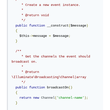
     * Create a new event instance.

     *

     * @return void

     */
public
function
 __construct
(
$message
)
{
    $this
->
message 
=
 $message
;
}
/**

     * Get the channels the event should 
broadcast on.

     *

     * @return 
\Illuminate\Broadcasting\Channel|array

     */
public
function
 broadcastOn
()
{
return
new
Channel
(
'channel-name'
);
}