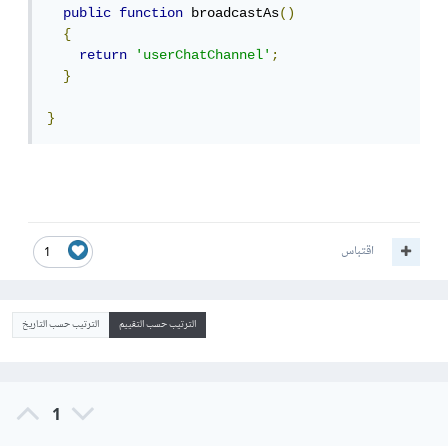
public
function
 broadcastAs
()
{
return
'userChatChannel'
;
}
}
اقتباس
1
الترتيب حسب التقييم
الترتيب حسب التاريخ
1