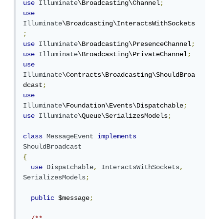
use
Illuminate
\Broadcasting\Channel
;
use
Illuminate
\Broadcasting\InteractsWithSockets
;
use
Illuminate
\Broadcasting\PresenceChannel
;
use
Illuminate
\Broadcasting\PrivateChannel
;
use
Illuminate
\Contracts\Broadcasting\ShouldBroa
dcast
;
use
Illuminate
\Foundation\Events\Dispatchable
;
use
Illuminate
\Queue\SerializesModels
;
class
MessageEvent
implements
ShouldBroadcast
{
use
Dispatchable
,
InteractsWithSockets
,
SerializesModels
;
public
 $message
;
/**
