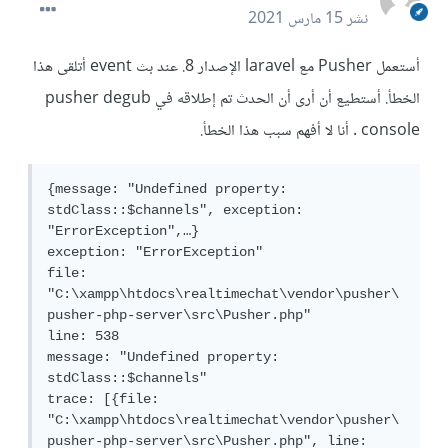
نشر
15 مارس 2021
أستعمل Pusher مع laravel الإصدار 8. عند بث event أتلقى هذا
الخطأ. أستطيع أن أرى أن الحدث تم إطلاقه في pusher degub
console . أنا لا أفهم سبب هذا الخطأ.
{message: "Undefined property: 
stdClass::$channels", exception: 
"ErrorException",…}

exception: "ErrorException"

file: 
"C:\xampp\htdocs\realtimechat\vendor\pusher\
pusher-php-server\src\Pusher.php"

line: 538

message: "Undefined property: 
stdClass::$channels"

trace: [{file: 
"C:\xampp\htdocs\realtimechat\vendor\pusher\
pusher-php-server\src\Pusher.php", line: 