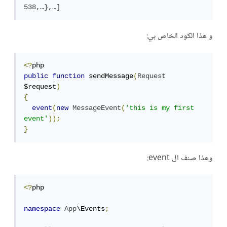
538,…},…]
و هذا الكود الخاص بي:
<?
public
function
 sendMessage
(
Request
$request
)
{
event
(
new
MessageEvent
(
'this is my first 
event'
));
}
وهذا صنف ال event:
<?
php

namespace
App
\Events
;