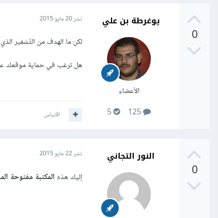
يوغرطة بن علي
نشر
20 مايو 2015
0
لكن ما الهدف من التّشفير الذ
هل ترغب في حماية موقعك على
الأعضاء
5
125
اقتباس
النور التجاني
نشر
22 مايو 2015
0
إليك هذه
المكتبة مفتوحة الم