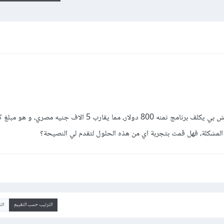
كنت اعتقد ان حماية و تشفير اكواد بي اتش بي يكلف برنامج ثمنه 800 دولار، مما يقارب 5 الاف جنيه م
المشكلة، فهل قمت بتجربة اي من هذه الحلول لتقدم لي النصيحة؟
الترتيب حسب التقييم
ال