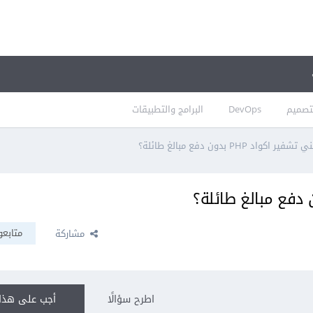
تصميم
DevOps
البرامج والتطبيقات
كواد PHP بدون دفع مبالغ طائلة؟
متابعو
مشاركة
اطرح سؤالًا
أجب على هذا 