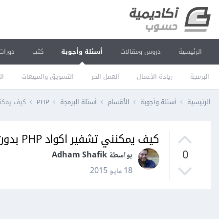
الرئيسية
دروس ومقالات
أسئلة وأجوبة
كتب
دورات
البرمجة
ريادة الأعمال
العمل الحر
التسويق والمبيعات
ال
الرئيسية
أسئلة وأجوبة
الأقسام
أسئلة البرمجة
PHP
كيف يمكنني تشفير ا
كيف يمكنني تشفير اكواد PHP بدون دفع مبالغ طائلة؟
0
بواسطة Adham Shafik
18 مايو 2015