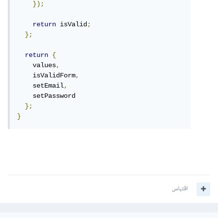
});
return
 isValid
;
};
return
{
    values
,
    isValidForm
,
    setEmail
,
    setPassword

};
}
اقتباس