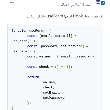
نشر
14 مارس 2021
لقد قمت بعمل Hook اسمها useForm بالشكل التالي:
function
 useForm
()
{
const
[
email
,
 setEmail
]
=
useState
(
''
);
const
[
password
,
 setPassword
]
=
useState
(
''
);
const
 values 
=
{
 email
,
 password 
};
const
 check 
=
()
=>
{};
return
{
		values
,
		check
,
		setEmail
,
		setPassword

};
}