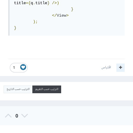
title
={
q
.
title
}
/>)
}
</
View
>
);
}
اقتباس
1
الترتيب حسب التقييم
الترتيب حسب التاريخ
0