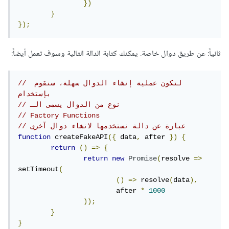
})
}
});
ثانياً: عن طريق دوال خاصة. يمكنك كتابة الدالة التالية وسوف تعمل أيضاً:
// لتكون عملية إنشاء الدوال سهلة، سنقوم 
بإستخدام
// نوع من الدوال يسمى الـ
// Factory Functions
// عبارة عن دالة نستخدمها لانشاء دوال آخرى
function
 createFakeAPI
({
 data
,
 after 
})
{
return
()
=>
{
return
new
Promise
(
resolve 
=>
setTimeout
(
()
=>
 resolve
(
data
),
			after 
*
1000
));
}
}