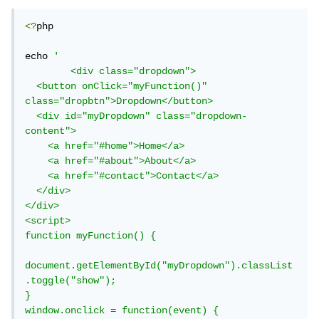
<?
php

echo 
'

	<div class="dropdown">

  <button onClick="myFunction()" 
class="dropbtn">Dropdown</button>

  <div id="myDropdown" class="dropdown-
content">

    <a href="#home">Home</a>

    <a href="#about">About</a>

    <a href="#contact">Contact</a>

  </div>

</div>

<script>

function myFunction() {

document.getElementById("myDropdown").classList
.toggle("show");

}

window.onclick = function(event) {
