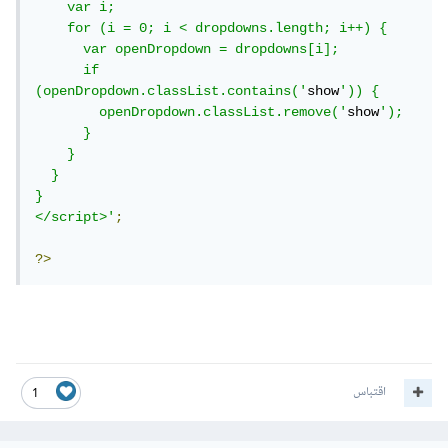
    var i;

    for (i = 0; i < dropdowns.length; i++) {

      var openDropdown = dropdowns[i];

      if 
(openDropdown.classList.contains('
show
')) {

        openDropdown.classList.remove('
show
');

      }

    }

  }

}

</script>'
;
?>
اقتباس
1