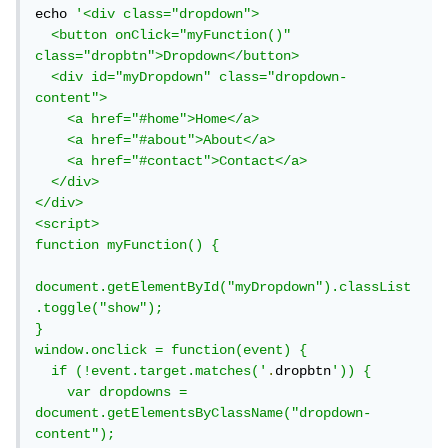
echo 
'<div class="dropdown">

  <button onClick="myFunction()" 
class="dropbtn">Dropdown</button>

  <div id="myDropdown" class="dropdown-
content">

    <a href="#home">Home</a>

    <a href="#about">About</a>

    <a href="#contact">Contact</a>

  </div>

</div>

<script>

function myFunction() {

document.getElementById("myDropdown").classList
.toggle("show");

}

window.onclick = function(event) {

  if (!event.target.matches('
.
dropbtn
')) {

    var dropdowns = 
document.getElementsByClassName("dropdown-
content");
