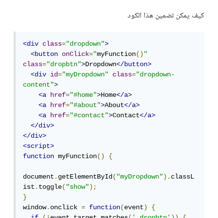
كيف يمكن تضمين هذا الكود
<div
class
=
"dropdown"
>
<button
onClick
=
"
myFunction
()
"
class
=
"dropbtn"
>
Dropdown
</button>
<div
id
=
"myDropdown"
class
=
"dropdown-
content"
>
<a
href
=
"#home"
>
Home
</a>
<a
href
=
"#about"
>
About
</a>
<a
href
=
"#contact"
>
Contact
</a>
</div>
</div>
<script>
function
 myFunction
()
{
document
.
getElementById
(
"myDropdown"
).
classL
ist
.
toggle
(
"show"
);
}
window
.
onclick 
=
function
(
event
)
{
if
(!
event
.
target
.
matches
(
'.dropbtn'
))
{