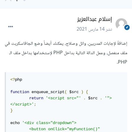
1
إسلام عبدالعزيز
نشر
14 مارس 2021
إضافةً لإجابات المدربين، وائل وصلاح، يمكنك أيضاً وضع الجافاسكربت في
ملف منفصل، وعمل الدالة التالية بداخل PHP لإستخدامها بداخل ملف الـ
PHP.
<?
php

function
 enqueue_script
(
 $src 
)
{
return
'<script src="'
.
 $src 
.
'">
</script>'
;
}
echo 
'<div class="dropdown">

	<button onClick="myFunction()" 