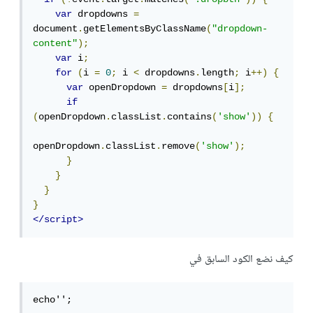
var
 dropdowns 
=
document
.
getElementsByClassName
(
"dropdown-
content"
);
var
 i
;
for
(
i 
=
0
;
 i 
<
 dropdowns
.
length
;
 i
++)
{
var
 openDropdown 
=
 dropdowns
[
i
];
if
(
openDropdown
.
classList
.
contains
(
'show'
))
{
openDropdown
.
classList
.
remove
(
'show'
);
}
}
}
}
</script>
كيف نضع الكود السابق في
echo'';