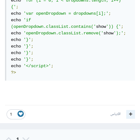
echo 
'for (i = 0; i < dropdowns.length; i++) 
{'
;
echo 
'var openDropdown = dropdowns[i];'
;
echo 
'if 
(openDropdown.classList.contains('
show
')) {'
;
echo 
'openDropdown.classList.remove('
show
');'
;
echo 
'}'
;
echo 
'}'
;
echo 
'}'
;
echo 
'}'
;
echo 
'</script>'
;
?>
اقتباس
1