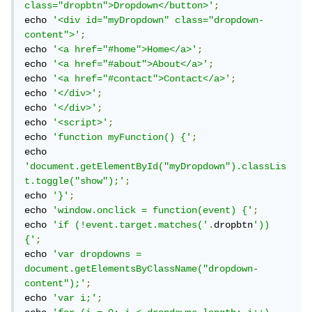
class="dropbtn">Dropdown</button>'
;
echo 
'<div id="myDropdown" class="dropdown-
content">'
;
echo 
'<a href="#home">Home</a>'
;
echo 
'<a href="#about">About</a>'
;
echo 
'<a href="#contact">Contact</a>'
;
echo 
'</div>'
;
echo 
'</div>'
;
echo 
'<script>'
;
echo 
'function myFunction() {'
;
echo 
'document.getElementById("myDropdown").classLis
t.toggle("show");'
;
echo 
'}'
;
echo 
'window.onclick = function(event) {'
;
echo 
'if (!event.target.matches('
.
dropbtn
')) 
{'
;
echo 
'var dropdowns = 
document.getElementsByClassName("dropdown-
content");'
;
echo 
'var i;'
;