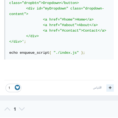
class="dropbtn">Dropdown</button>

	<div id="myDropdown" class="dropdown-
content">

		<a href="#home">Home</a>

		<a href="#about">About</a>

		<a href="#contact">Contact</a>

	</div>

</div>'
;
echo enqueue_script
(
"./index.js"
);
اقتباس
1
1