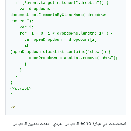
  if (!event.target.matches(".dropbtn")) {

    var dropdowns = 
document.getElementsByClassName("dropdown-
content");

    var i;

    for (i = 0; i < dropdowns.length; i++) {

      var openDropdown = dropdowns[i];

      if 
(openDropdown.classList.contains("show")) {

        openDropdown.classList.remove("show");

      }

    }

  }

}

</script>

'
?>
استخدمت في عبارة echo الاقتباس الفردي ' فقمت بتغيير الاقتباس