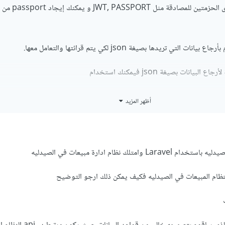
ل JWT, PASSPORT و يمكنك إيجاد passport من
التي تريدها بصيغة json لكي يتم قرائتها والتعامل معها.
يانات بصيغة json فيمكنك استخدام
أظهر المزيد
nse()->json();
 كامل لها من
هنا
أو يمكنك استخدام apiResource وهذا شرح كامل لها من
ه
لك نظام ادارة مبيعات في الصيدليه
في الموقع التي تريد جلب البيانات إليه من موقع أخر يمكنك استخدام curl لجلب البيانات أو يمكنك
 بنظام المبيعات في الصيدليه فكيف يمكن ذلك ارجو التوضيح
ب
onse = Http::get('https://yourwebsite.com/api/v1/questio
	'apiKey' =
