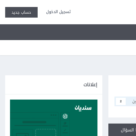
تسجيل الدخول
حساب جديد
إعلانات
ن
2
السؤال