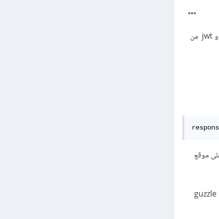
و jwt من
respons
لى موقع
في الموقع التي تريد جلب البيانات إليه من موقع أخر يمكنك استخدام curl لجلب البيانات أو يمكنك استخدام guzzle