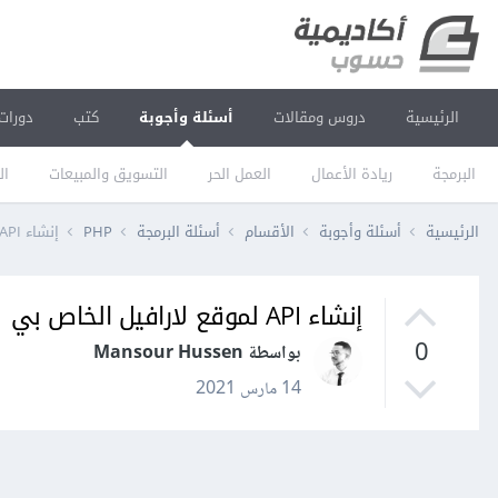
الرئيسية
دروس ومقالات
أسئلة وأجوبة
كتب
دورات
البرمجة
ريادة الأعمال
العمل الحر
التسويق والمبيعات
ال
الرئيسية
أسئلة وأجوبة
الأقسام
أسئلة البرمجة
PHP
إنشاء API لموقع لارافيل الخاص بي
إنشاء API لموقع لارافيل الخاص بي
0
بواسطة Mansour Hussen
14 مارس 2021