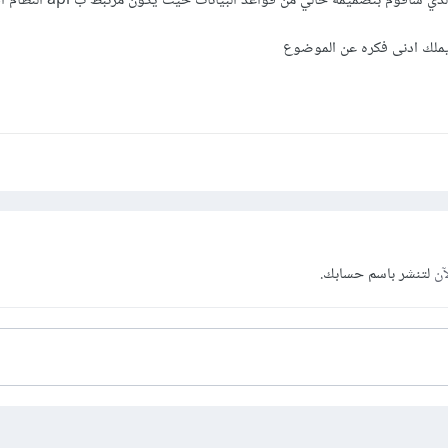
ساقوم بتصميمه خالي من قواعد البيانات حيث يكون مرتبط ب api النظام ام لا
ملك ادنى فكره عن الموضوع
json_decode($response->body());
آن
لتنشر باسم حسابك.