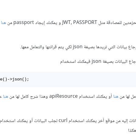
JWT, PASS و يمكنك إيجاد passport من
هنا
ريدها بصيغة json لكي يتم قرائتها والتعامل معها.
 بصيغة json فيمكنك استخدام
e()->json();
مل لها من
هنا
أو يمكنك استخدام apiResource وهذا شرح كامل لها من
هنا
ع