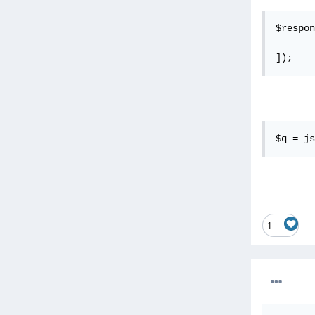
$respon
apiKe' => 'توكن المصادقة',
]);
$q = js
1