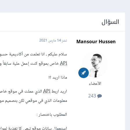
السؤال
Mansour Hussen
نشر
14 مارس 2021
سلام عليكم ، انا تعلمت من أكاديمية حس
API
خاص بموقع كنت إعمل علية سابقاً و
ماذا اريد ؟!
الأعضاء
اريد اربط
API
243
معلومات الذي في موقعي لكن بتصميم مو
المطلوب باختصار :
استعمال بيانات موقع تبعي كا تغذية لمو