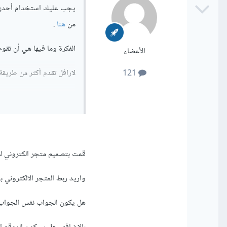
يجب عليك استخدام أحدى الحزمتين للمصادقة مث
من
هنا
.
الفكرة وما فيها هي أن تقوم بأرجاع بيانات 
الأعضاء
لارافل تقدم أكثر من طريقة لأرجاع الب
121
لارجاع البيانات ستجد شرح
موقع لارافل.
قمت بتصميم متجر الكتروني لصيدليه باستخدام Laravel وامت
واريد ربط المتجر الالكتروني
استخدام guzzle فمثلا يمكنك الاتصال ب api هكذا
هل يكون الجواب نفس الجوا
ns', [
