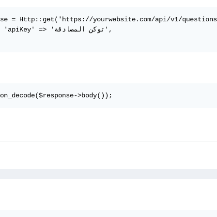
se = Http::get('https://yourwebsite.com/api/v1/questions
	'y

on_decode($response->body());