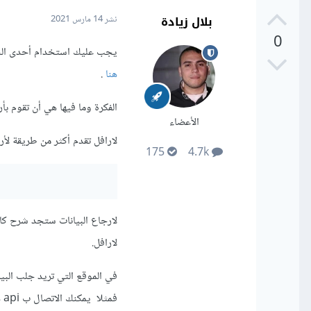
بلال زيادة
نشر
14 مارس 2021
0
يجب عليك استخدام أحدى الحزمتين للمصادقة مثل PORT
هنا
.
الفكرة وما فيها هي أن تقوم بأرجاع بيانات التي ت
الأعضاء
لارافل تقدم أكثر من طريقة لأرجاع البيانات
175
4.7k
لارجاع البيانات ستجد شرح كا
لارافل.
فمثلا يمكنك الاتصال ب api هكذا