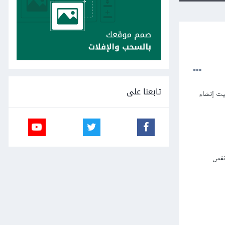
تابعنا على
يت إنشاء
على ملفات CSS,JS,HTML لعرض نفس