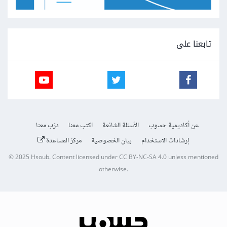
تابعنا على
عن أكاديمية حسوب
الأسئلة الشائعة
اكتب معنا
درّب معنا
إرشادات الاستخدام
بيان الخصوصية
مركز المساعدة
© 2025
Hsoub
.
Content licensed under
CC BY-NC-SA 4.0
unless mentioned
otherwise.