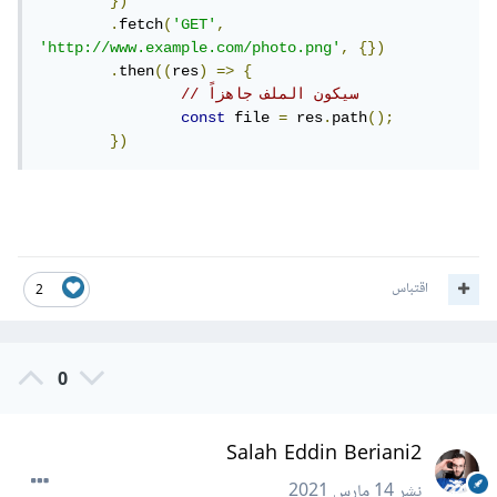
})
.
fetch
(
'GET'
,
'http://www.example.com/photo.png'
,
{})
.
then
((
res
)
=>
{
// سيكون الملف جاهزاً
const
 file 
=
 res
.
path
();
})
اقتباس
2
0
Salah Eddin Beriani2
نشر
14 مارس 2021