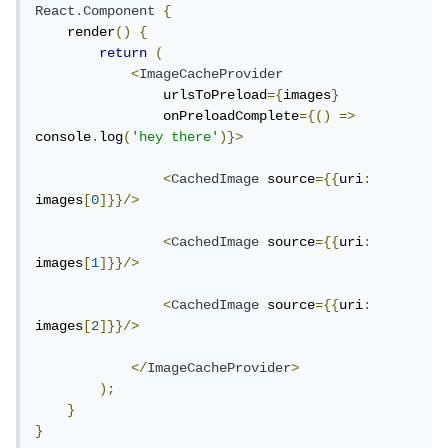
React
.
Component
{
    render
()
{
return
(
<
ImageCacheProvider
                urlsToPreload
={
images
}
                onPreloadComplete
={()
=>
console
.
log
(
'hey there'
)}>
<
CachedImage
 source
={{
uri
:
images
[
0
]}}/>
<
CachedImage
 source
={{
uri
:
images
[
1
]}}/>
<
CachedImage
 source
={{
uri
:
images
[
2
]}}/>
</
ImageCacheProvider
>
);
}
}