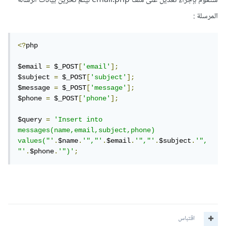
ستقوم بإجراء تعديل على ملف email.php ليتم تخزين بيانات الرسالة
المرسلة :
<?
php

$email 
=
 $_POST
[
'email'
];
$subject 
=
 $_POST
[
'subject'
];
$message 
=
 $_POST
[
'message'
];
$phone 
=
 $_POST
[
'phone'
];
$query 
=
'Insert into 
messages(name,email,subject,phone) 
values("'
.
$name
.
'","'
.
$email
.
'","'
.
$subject
.
'",
"'
.
$phone
.
'")'
;
اقتباس