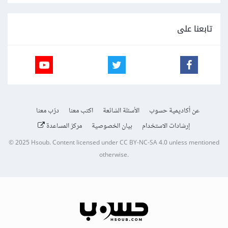
تابعنا على
عن أكاديمية حسوب
الأسئلة الشائعة
اكتب معنا
درّب معنا
إرشادات الاستخدام
بيان الخصوصية
مركز المساعدة
© 2025
Hsoub
.
Content licensed under
CC BY-NC-SA 4.0
unless mentioned
otherwise.