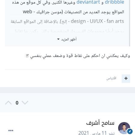
dribbble
و
deviantart
وغيرها الكثير. وفي كل موقع من هذه
المواقع يوجد العديد من التصنيفات (موسن جرافيك - web
design - UI/UX - fan arts - إلخ). بالإضافة إلى المواقع السابقة
يوجد أيضًا مجموعات الفيسبوك المتخصصة والتي يكون بها تفاعل
أظهر المزيد
كبير (حسب المجموعة وعدد الأعضاء المتفاعلين).
ولكي تزيدي من مستوى إحترافك يجب أن تقارني كل عمل من
وكيف يمكنني ان احكم على نقاط قوة وضعف عملي بنفسي ؟!
أعمالك لأعمال المحترفين من وجهة نظرك وتبحثين عن مناطق القوة
والضعف وتحاولي تحسينها أكثر فأكثر حتى تكوني راضية عن
اقتباس
المستوى الذي وصلتي له. كما أن متابعة أحداث المجال الذي
تتخصصين فيه سيكون له أثر إجابي كبير على طريقة تعلمك
0
والمصادر التي تتعليم منها.
بالتوفيق.
سامح أشرف
نشر
11 مارس 2021