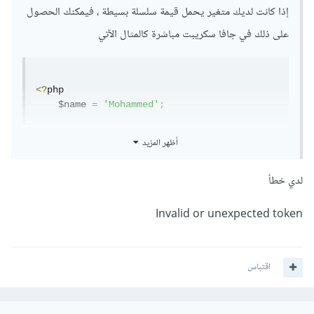
إذا كانت لديك متغير يحمل قيمة سلسلة بسيطة ، فيمكنك الحصول
على ذلك في جافا سكريبت مباشرة كالمثال الآتي
<?
php

    $name 
=
'Mohammed'
;
?>
أظهر المزيد
<script
type
=
"text/javascript"
>
var
 name 
=
'<?php echo $name; ?>'
;
لدي خطأ
    console
.
log
(
name
);
</script>
Invalid or unexpected token
ولكن إذا كان لديك متغير يحمل قيمة من نوع مصفوفة وتريد
الحصول عليها في جافا سكريبت ، فعليك استخدام طريقة تشفير
json كالمثال الآتي
اقتباس