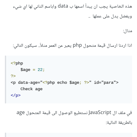
هذه الخاصية يجب ان يبدأ اسمها ب data واباسم الثاني لها اي شيء
ويفضل يدل على عملها ..
مثال:
اذا اردنا ارسال قيمة متحول php يعبر عن العمر مثلاََ.. سيكون التالي:
<?
php

    $age 
=
22
;
?>
<p data-age="
<?
php echo $age
;
?>
" id="para">

</p>
في ملف ال JavaScript نستطيع الوصول الى قيمة المتحول age
بالطريقة التالية: