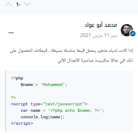
<?
-1
php

    $names 
=
 array
(
'mohammed'
,
'ahmed'
,
array
(
'ali'
,
'sami'
));
محمد أبو عواد
?>
<script
type
=
"text/javascript"
>
نشر
11 مارس 2021
var
 names 
=
<?
php echo 
json_encode
(
$names
);
?>;
    console
.
log
(
names
);
إذا كانت لديك متغير يحمل قيمة سلسلة بسيطة ، فيمكنك الحصول على
</script>
ذلك في جافا سكريبت مباشرة كالمثال الآتي
لاحظ لقد استخدمنا الوظيفة json_encode لإرجاع تمثيل JSON
لقيمة المتغير names ومن ثم نستطيع استخدامها في كود
<?
php

    $name 
=
'Mohammed'
;
javascript
?>
<script
type
=
"text/javascript"
>
var
 name 
=
'<?php echo $name; ?>'
;
    console
.
log
(
name
);
</script>