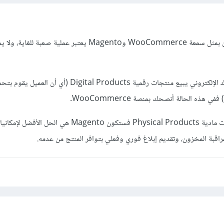
في الواقع المقارنة بين منصتين بمثل سمعة WooCommerce وMagento يعتبر عملية صع
ولكن بصفة عامة إذا كان متجرك الإلكتروني يبيع منتجات رقمية Digital Products (
 هذه الحالة أنصحك بمنصة WooCommerce.
أما إذا كان متجرك يبيع منتجات مادية Physical Products فستكون Magento هي ا
راقبة المخزون، وتقديم إبلاغ فوري وفعلي بتوافر المنتج من عدمه.