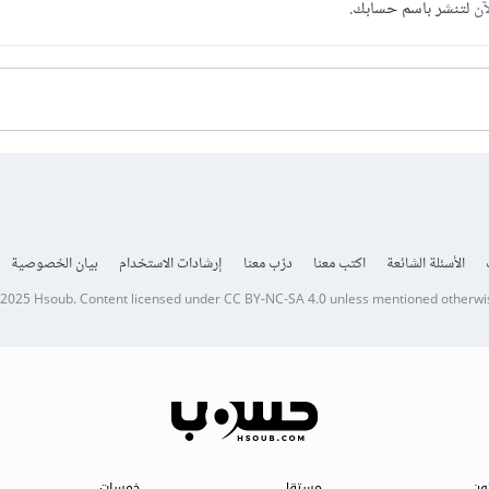
آن
لتنشر باسم حسابك.
الأسئلة الشائعة
اكتب معنا
درّب معنا
إرشادات الاستخدام
بيان الخصوصية
 2025
Hsoub
.
Content licensed under
CC BY-NC-SA 4.0
unless mentioned otherwi