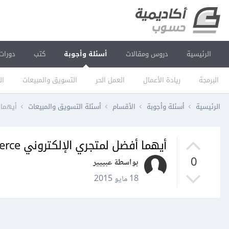
الرئيسية
دروس ومقالات
أسئلة وأجوبة
كتب
دورات
البرمجة
ريادة الأعمال
العمل الحر
التسويق والمبيعات
ال
الرئيسية
أسئلة وأجوبة
الأقسام
أسئلة التسويق والمبيعات
أيهما أفضل
أيهما أفضل لمتجري الإلكتروني WooCommerce أم Magento؟
0
بواسطة عبييير
18 مايو 2015