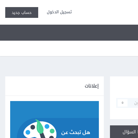
تسجيل الدخول
حساب جديد
إعلانات
ن
0
السؤال