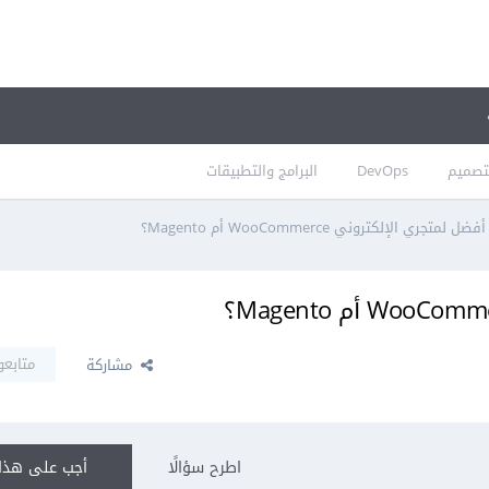
تصميم
DevOps
البرامج والتطبيقات
 لمتجري الإلكتروني WooCommerce أم Magento؟
متابعو
مشاركة
اطرح سؤالًا
أجب على هذا 