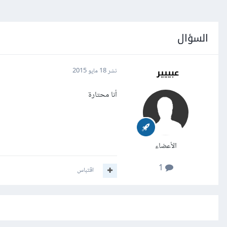
السؤال
عبييير
نشر
18 مايو 2015
أنا محتارة
الأعضاء
1
اقتباس