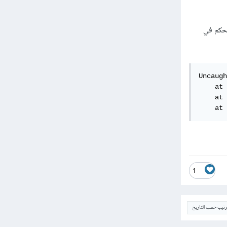
تحكم في
Uncaugh
    at 
    at 
    at 
1
ترتيب حسب التاريخ