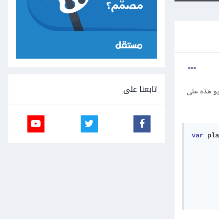
تابعنا على
د 3 ثوانٍ لتمييز مقاطع الفيديو هذه على
var
 pla
       