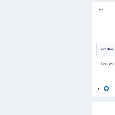
<video
 على Livewire عندما يتم التلاعب بالصفحة بإستخدام شيفرات جافاسكربت خارجية دون علم Livewire
1