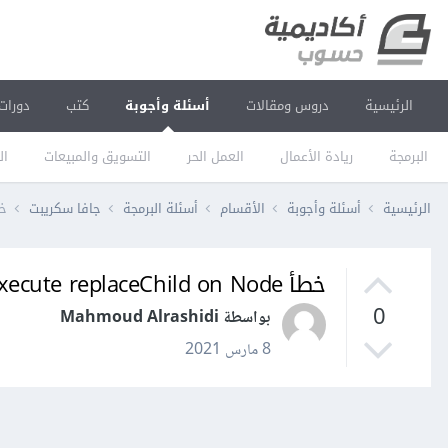
الرئيسية
دروس ومقالات
أسئلة وأجوبة
كتب
دورات
البرمجة
ريادة الأعمال
العمل الحر
التسويق والمبيعات
ال
الرئيسية
أسئلة وأجوبة
الأقسام
أسئلة البرمجة
جافا سكريبت
خطأ ceChild on Node
خطأ Failed to execute replaceChild on Node عند إستخدام Laravel Livewire
0
بواسطة Mahmoud Alrashidi
8 مارس 2021