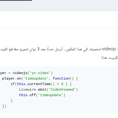
لدي مكون واحد به فيديو يستخدم مكتبة videojs لتحميله. في هذا المكون ، أرسل حدثًا بع
كريبت هذا:
yer 
=
 videojs
(
'yt-video'
)
 player
.
on
(
'timeupdate'
,
function
()
{
if
(
this
.
currentTime
()
>
3
)
{
Livewire
.
emit
(
'VideoViewed'
)
this
.
off
(
'timeupdate'
)
}
})