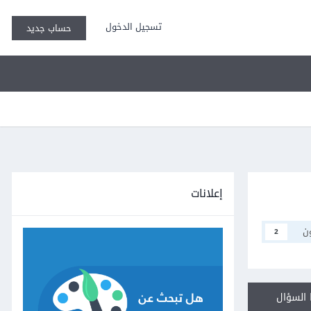
تسجيل الدخول
حساب جديد
إعلانات
ن
2
السؤال