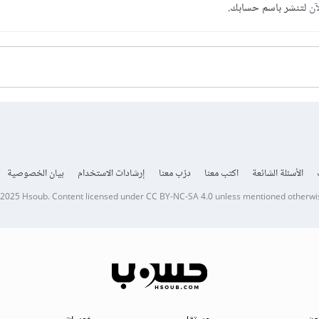
آن
لتنشر باسم حسابك.
الأسئلة الشائعة
اكتب معنا
درّب معنا
إرشادات الاستخدام
بيان الخصوصية
 2025
Hsoub
.
Content licensed under
CC BY-NC-SA 4.0
unless mentioned otherwi