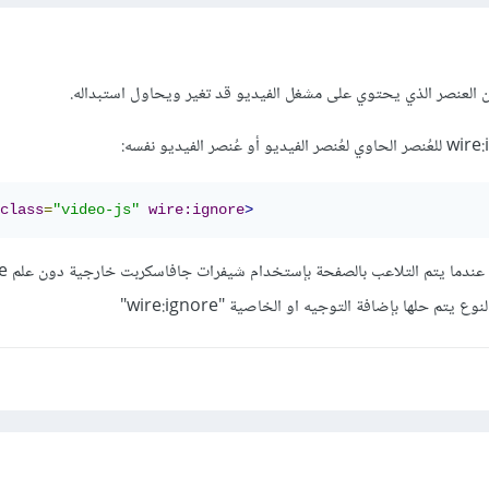
class
=
"video-js"
wire:ignore
>
تختلط الأمور
يتم حلها بإضافة التوجيه او الخاصية "wire:ignore"