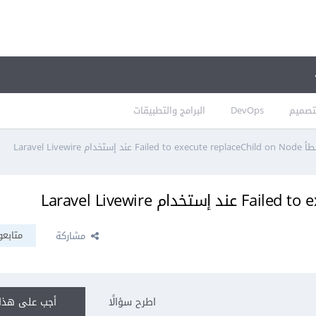
تصميم
DevOps
البرامج والتطبيقات
Failed to execute repla عند إستخدام Laravel Livewire
متابعو
مشاركة
اطرح سؤالًا
أجب على هذا 