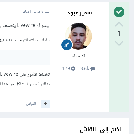
سمير عبود
نشر
8 مارس 2021
يبدو أن Livewire يكتشف أن العنصر الذي يحتوي على مشغل الفيديو قد تغير ويحاول استبداله.
1
عليك إضافة التوجيه wire:ignore للعُنصر الحاوي لعُنصر الفيديو أو عُنصر الفيديو نفسه:
الأعضاء
179
3.6k
بذلك، مُعظم المشاكل من هذا النوع 
اقتباس
انضم إلى النقاش