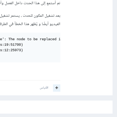
ثم أستمع إلى هذا الحدث داخل الفصل وأق
بعد تشغيل المكون للحدث ، يستمر تشغيل ا
الفيديو أيضًا و يُظهر هذا الخطأ في الطرفي
e': The node to be replaced is not a child of this node.

s:19:51700)

s:12:25973)

اقتباس