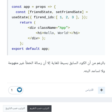
const
 app 
=
 props 
=>
{
const
[
friendState
,
 setFriendSate
]
=
useState
({
 firend_ids
:[
1
,
2
,
3
],
});
return
(
<
div className
=
"App"
>
<
h1
>
Hello
,
World
!</
h1
>
</
div
>
);
};
export
default
 app
;
بالرغم من أن الكود السابق بسيط للغاية إلا أن رسالة الخطأ غير مفهومة
ولا تساعد البته.
اقتباس
1
الترتيب حسب التقييم
الترتيب حسب التاريخ