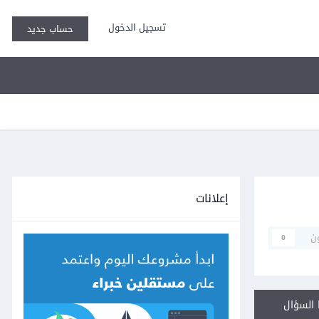
تسجيل الدخول
حساب جديد
إعلانات
ن
0
السؤال