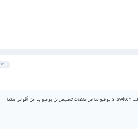
الكات
الخطأ في المتغير الذي بجانب switch, لا يوضع بداخل علامات تنصيص بل يوضع بداخل أقواس هكذا