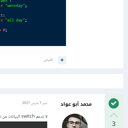
اقتباس
محمد أبو عواد
نشر
7 مارس 2021
لا تدعم switch البيانات من نوع string في لغة c++, تستطيعين استخدام if كما في الكود الآتي
3