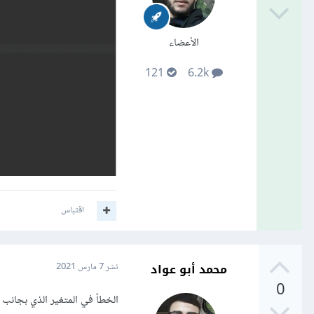
الأعضاء
121
6.2k
اقتباس
محمد أبو عواد
نشر
7 مارس 2021
0
الخطأ في المتغير الذي بجانب switch, لا يوضع بداخل علامات تنصيص بل يوضع بداخل أقواس هكذا switch(day)