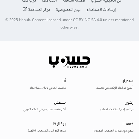
عن أكاديمية حسوب
الأسئلة الشائعة
اكتب معنا
درّب معنا
إرشادات الاستخدام
بيان الخصوصية
مركز المساعدة
© 2025
Hsoub
.
Content licensed under
CC BY-NC-SA 4.0
unless mentioned
otherwise.