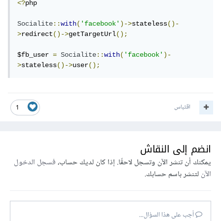
<?
php

Socialite
::
with
(
'facebook'
)->
stateless
()-
>
redirect
()->
getTargetUrl
();
$fb_user 
=
Socialite
::
with
(
'facebook'
)-
>
stateless
()->
user
();
اقتباس
1
انضم إلى النقاش
يمكنك أن تنشر الآن وتسجل لاحقًا. إذا كان لديك حساب،
فسجل الدخول
الآن
لتنشر باسم حسابك.
أجب على هذا السؤال...