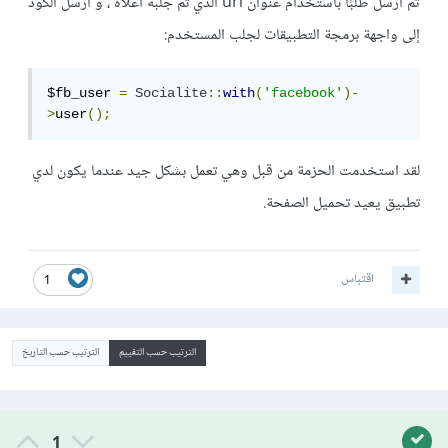
ثم أرسل طلبًا باستخدام عنوان url الذي تم جلبه أعلاه ، و أرسل الكود
إلى واجهة برمجة التطبيقات لجلب المستخدم:
$fb_user 
=
Socialite
::
with
(
'facebook'
)-
>
user
();
لقد استخدمت الحزمة من قبل وهي تعمل بشكل جيد عندما يكون لدي
تطبيق يعيد تحميل الصفحة.
اقتباس
1
الترتيب حسب التقييم
الترتيب حسب التاريخ
1