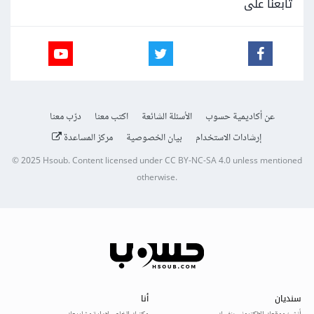
تابعنا على
عن أكاديمية حسوب
الأسئلة الشائعة
اكتب معنا
درّب معنا
إرشادات الاستخدام
بيان الخصوصية
مركز المساعدة
© 2025
Hsoub
.
Content licensed under
CC BY-NC-SA 4.0
unless mentioned
otherwise.