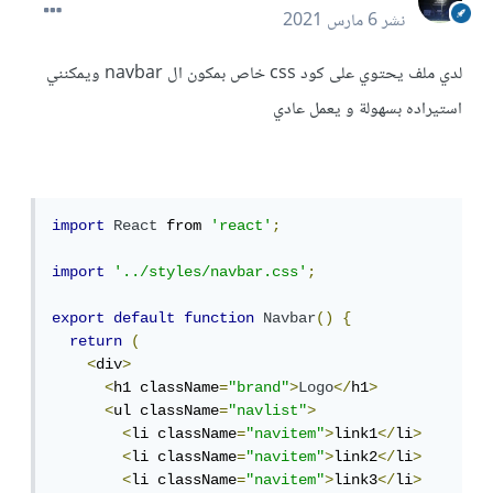
نشر
6 مارس 2021
لدي ملف يحتوي على كود css خاص بمكون ال navbar ويمكنني
استيراده بسهولة و يعمل عادي
import
React
 from 
'react'
;
import
'../styles/navbar.css'
;
export
default
function
Navbar
()
{
return
(
<
div
>
<
h1 className
=
"brand"
>
Logo
</
h1
>
<
ul className
=
"navlist"
>
<
li className
=
"navitem"
>
link1
</
li
>
<
li className
=
"navitem"
>
link2
</
li
>
<
li className
=
"navitem"
>
link3
</
li
>