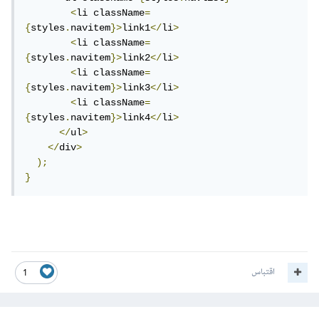
<
li className
=
{
styles
.
navitem
}>
link1
</
li
>
<
li className
=
{
styles
.
navitem
}>
link2
</
li
>
<
li className
=
{
styles
.
navitem
}>
link3
</
li
>
<
li className
=
{
styles
.
navitem
}>
link4
</
li
>
</
ul
>
</
div
>
);
}
اقتباس
1