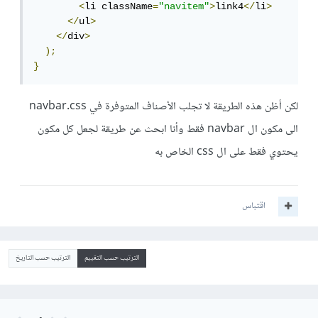
<
li className
=
"navitem"
>
link4
</
li
>
</
ul
>
</
div
>
);
}
لكن أظن هذه الطريقة لا تجلب الأصناف المتوفرة في navbar.css
الى مكون ال navbar فقط وأنا ابحث عن طريقة لجعل كل مكون
يحتوي فقط على ال css الخاص به
اقتباس
الترتيب حسب التقييم
الترتيب حسب التاريخ