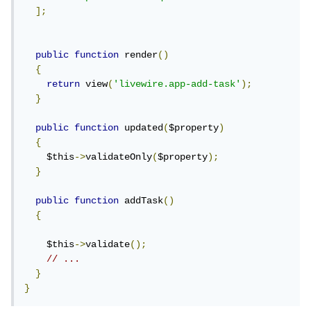
];
public
function
 render
()
{
return
 view
(
'livewire.app-add-task'
);
}
public
function
 updated
(
$property
)
{
    $this
->
validateOnly
(
$property
);
}
public
function
 addTask
()
{
    $this
->
validate
();
// ...
}
}