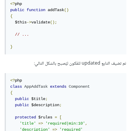
<?
public
function
 addTask
()
{
  $this
->
validate
();
// ...
}
ثم تضيف التابع updated للمُكون ليُصبح بالشكل التالي:
<?
class
AppAddTask
extends
Component
{
public
 $title
;
public
 $description
;
protected
 $rules 
=
[
'title'
=>
'required|min:10'
,
'description'
=>
'required'