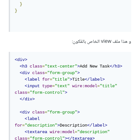
}
}
و هذا ملف view الخاص بالمُكون:
<div>
<h3
class
=
"text-center"
>
Add New Task
</h3>
<div
class
=
"form-group"
>
<label
for
=
"title"
>
Title
</label>
<input
type
=
"text"
wire:model
=
"title"
class
=
"form-control"
>
</div>
<div
class
=
"form-group"
>
<label
for
=
"description"
>
Description
</label>
<textarea
wire:model
=
"description"
class
=
"form-control"
></textarea>