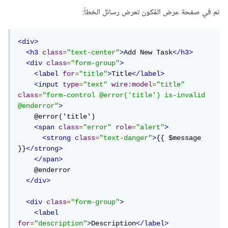
ثم في صفحة عرض المُكون تعرض رسائل الخطأ:
<div>
<h3
class
=
"text-center"
>
Add New Task
</h3>
<div
class
=
"form-group"
>
<label
for
=
"title"
>
Title
</label>
<input
type
=
"text"
wire:model
=
"title"
class
=
"form-control @error('title') is-invalid 
@enderror"
>
    @error('title') 

<span
class
=
"error"
role
=
"alert"
>
<strong
class
=
"text-danger"
>
{{ $message 
}}
</strong>
</span>
    @enderror

</div>
<div
class
=
"form-group"
>
<label
for
=
"description"
>
Description
</label>