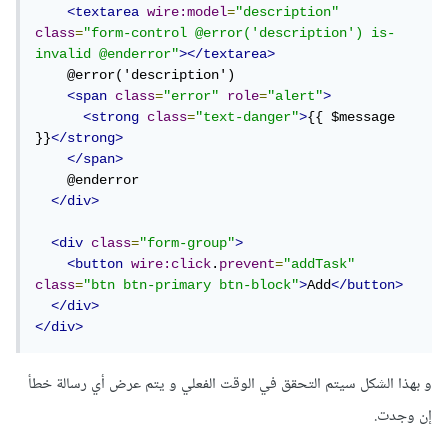
<textarea
wire:model
=
"description"
class
=
"form-control @error('description') is-
invalid @enderror"
></textarea>
    @error('description') 

<span
class
=
"error"
role
=
"alert"
>
<strong
class
=
"text-danger"
>
{{ $message 
}}
</strong>
</span>
    @enderror

</div>
<div
class
=
"form-group"
>
<button
wire:click
.
prevent
=
"addTask"
class
=
"btn btn-primary btn-block"
>
Add
</button>
</div>
</div>
و بهذا الشكل سيتم التحقق في الوقت الفعلي و يتم عرض أي رسالة خطأ
إن وجدت.