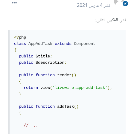
نشر
4 مارس 2021
لدي المُكون التالي:
<?
class
AppAddTask
extends
Component
{
public
 $title
;
public
 $description
;
public
function
 render
()
{
return
 view
(
'livewire.app-add-task'
);
}
public
function
 addTask
()
{
// ...