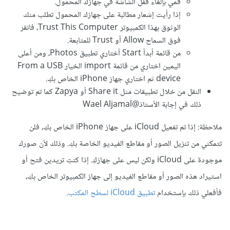
قمي بإلغاء قفل الشاشة في جهازك المحمول.
إذا رأيت إشعار مطالبة على جهازك المحمول تطلب منك
الوثوق بهذا الكمبيوتر Trust This Computer، فانقر
فوق السماح Allow أو Trust للمتابعة.
من قائمة أبدأ Start أختاري تطبيق Photos، ومن أعلى
اليمين اختاري من قائمة import الخيار From a USB
device ثم اختاري جهاز iPhone الخاص بكِ.
النقل من خلال تطبيقات مثل Share it أو Zapya كما تم توضيح
ذلك في إجابة الأستاذ
@Wael Aljamal
ملاحظة: إذا تم تفعيل iCloud على جهاز iPhone الخاص بكِ، فلن
تتمكني من تنزيل الصور أو مقاطع الفيديو الخاصة بكِ. وذلك لأن صورك
موجودة على iCloud ولكن ليس على جهازكِ. إذا كنتِ تريدين فتح أو
استيراد هذه الصور أو مقاطع الفيديو إلى جهاز الكمبيوتر الخاص بكِ،
فأفعلي ذلك بإستخدام
تطبيق iCloud لسطح المكتب
.