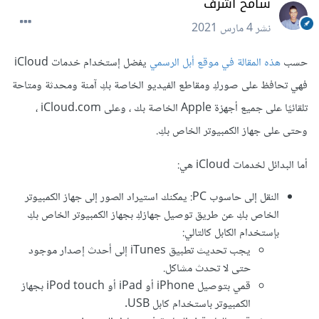
سامح أشرف
نشر
4 مارس 2021
حسب
هذه المقالة في موقع أبل الرسمي
يفضل إستخدام خدمات iCloud
فهي تحافظ على صوركِ ومقاطع الفيديو الخاصة بكِ آمنة ومحدثة ومتاحة
تلقائيًا على جميع أجهزة Apple الخاصة بك ، وعلى iCloud.com ،
وحتى على جهاز الكمبيوتر الخاص بكِ.
أما البدائل لخدمات iCloud هي:
النقل إلى حاسوب PC: يمكنك استيراد الصور إلى جهاز الكمبيوتر
الخاص بكِ عن طريق توصيل جهازكِ بجهاز الكمبيوتر الخاص بكِ
بإستخدام الكابل كالتالي:
يجب تحديث تطبيق iTunes إلى أحدث إصدار موجود
حتى لا تحدث مشاكل.
قمي بتوصيل iPhone أو iPad أو iPod touch بجهاز
الكمبيوتر باستخدام كابل USB.