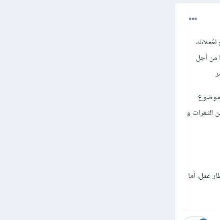
لعُملائك
ا من أجل
ر
ج موضوع
 الثغرات و
إستخدام إطار عمل، أما