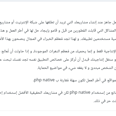
ل جاهز عند إنشاء مشاريعك التي تريد أن تطلقها على شبكة الإنترنيت أو مشاريع 
المشاكل التي قابلت المُطورين من قبل و قامو بإيجاد حل لها في أطر العمل و هذ
مستخدمين تطبيقك. و لهذا تجد مُعظم الخبراء في المجال ينصحون بهذا الأم
الإنتاجية فقط و إنما يحميك من مُعظم الثغرات الموجودة، و إذا حاولت أن تُعال
و ستقل إنتاجيتك فبدل أن تُركز على خصائص التطبيق نفسه تجد نفسك تبحث عن
ان الشخص مبتدئ و لا يفقه شيء في مواضيع الحماية.
 في أطر العمل تكون سهلة مُقارنة ب php native.
أخيراً إن كنت تريد التعلم فلا مانع من إستخدام php native لكن في مشاريعك الحقيقية الأفضل 
نت حر في ذلك.