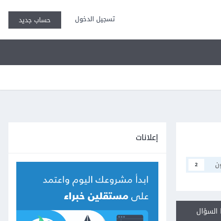
تسجيل الدخول
حساب جديد
إعلانات
ن
2
السؤال