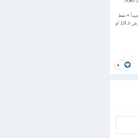
ر لتعرف
نسبة إلى تنظيم الملفات، تأكد من أنك على دراية بـ Object Oriented Programming جيداً + نمط
التصميم المشهور MVC. إن لم تكن تريد العمل بـ MVC، فعلى الأقل، تأكد أنك تفصل بين الملفات التي تعرض الـ UI، أو
4