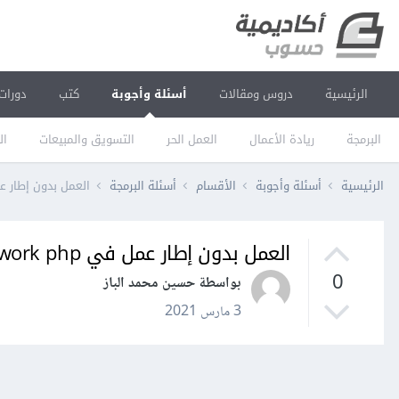
الرئيسية
دروس ومقالات
أسئلة وأجوبة
كتب
دورات
البرمجة
ريادة الأعمال
العمل الحر
التسويق والمبيعات
ال
الرئيسية
أسئلة وأجوبة
الأقسام
أسئلة البرمجة
العمل بدون إطار عمل في  php
العمل بدون إطار عمل في no framework php
0
بواسطة حسين محمد الباز
3 مارس 2021