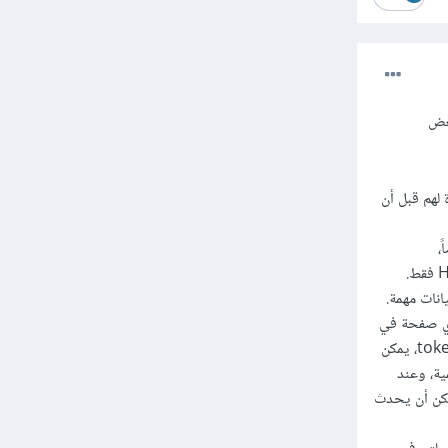
بعض
 عليك عمل فلترة لهم قبل أن
ـ sniffing. أيضاً،
نات مهمة.
أي صفحة في
أكاديمية حسوب، ستجد أنه في نهاية الـ URL يوجد CSRF Token مرفقة في النهاية. بدون هذه الـ token، يمكن
كاديمية، وعند
مكن أن يحدث