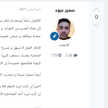
سمير عبود
نشر
3 مارس 2021
0
الأفضل دائماً إستخدام إطار عم
لأن هناك العديد من الثغرات و 
حماية موقعك و ضمان خصوصية 
الأعضاء
فإطار العمل لا يُسهل و يُسرع 
الحماية بنفسك ستتعب كثيراً 
179
3.6k
كيفية مُعالجتها خصوصاً إن ك
أيضاً عملية صيانة و تحديث المواقع
إن كنت تريد أخذ المُخاطرة فأ