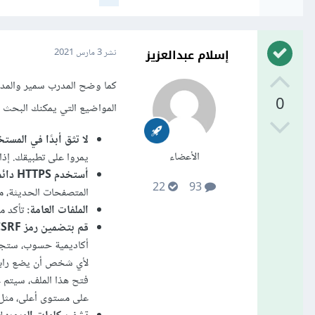
إسلام عبدالعزيز
نشر
3 مارس 2021
كما وضح المدرب سمير والمدر
0
المواضيع التي يمكنك البحث عنه
لا تثق أبدًا في المست
الأعضاء
يمروا على تطبيقك. إذا لم تفع
أستخدم HTTPS دائماً:
22
93
المتصفحات الحديثة، مثل Google Chrome بدأت تضع لوحات تحذير لو كان موقعك يستع
الملفات العامة:
تأكد م
قم بتضمين رمز CSRF مميز مع إجراءات التطبيق:
فتح هذا الملف، سيتم 
على مستوى أعلى، مثل إضافة admin 