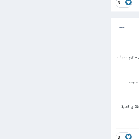
3
ل منهم يعرف
ن سبب
ة و كتابة
3