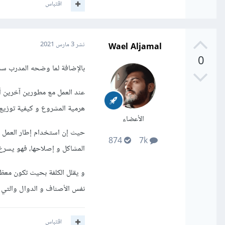
اقتباس
Wael Aljamal
نشر
3 مارس 2021
0
بالإضافة لما وضحه المدرب سمي
عند العمل مع مطورين آخرين أو
هرمية المشروع و كيفية توزيع ا
الأعضاء
حيث إن استخدام إطار العمل 
874
7k
المشاكل و إصلاحها، فهو يسرع ع
و يقلل الكلفة بحيث تكون معظم 
نفس الأصناف و الدوال والتي م
اقتباس