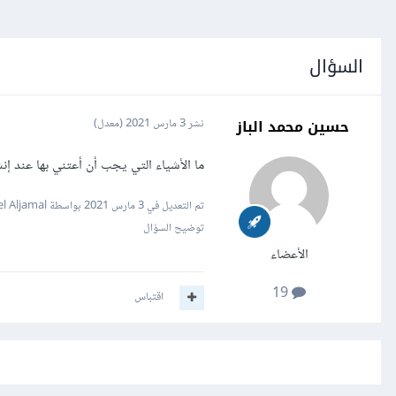
السؤال
حسين محمد الباز
نشر
3 مارس 2021
(معدل)
ما الأشياء التي يجب أن أعتني بها عند إنشاء تطبيق php بدون إطار (الأمان ، ه
تم التعديل في
3 مارس 2021
بواسطة Wael Aljamal
توضيح السؤال
الأعضاء
19
اقتباس