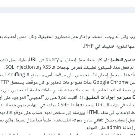
ب وائل أنه يجب إستخدام إطار عمل للمشاريع الحقيقية، ولكن، دعني أعطيك 
ا لتقوية خلفيتك في PHP.
خدمين للتطبيق:
لو كان عندك حقل إدخال، أو query في URL،
ل هذا، فسيكون تطبيقك مُعرض لهجمات الـ XSS والـ SQL Injection.
هذا سيجعل إتصال المُستخدمين على موقعك آمن، وسيمنع ال
مل HTTP فقط.
ن ضبط الخادم الخاص بك بحيث لا يستضيف أي ملفات خاصة قد تحتوي على بيا
إذا ألقيت نظرة على زر "أعجبني" الموجود على 
لأي شخص أن يضع رابط الإعجاب في ملف HTML ويرسله إلى شخص لديه حساب على موقع الأ
عمل إعجاب بشكل تلقائي بدون معرفة المُستخدم. طبعاً هذا مثال بسيط، ولكن ي
على الموقع.