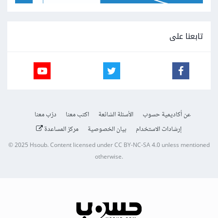
تابعنا على
عن أكاديمية حسوب
الأسئلة الشائعة
اكتب معنا
درّب معنا
إرشادات الاستخدام
بيان الخصوصية
مركز المساعدة
© 2025
Hsoub
.
Content licensed under
CC BY-NC-SA 4.0
unless mentioned
otherwise.