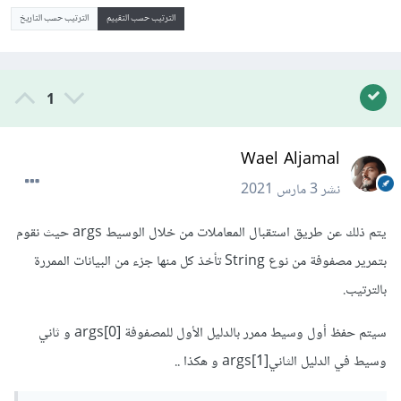
الترتيب حسب التقييم
الترتيب حسب التاريخ
1
Wael Aljamal
نشر
3 مارس 2021
يتم ذلك عن طريق استقبال المعاملات من خلال الوسيط args حيث نقوم
بتمرير مصفوفة من نوع String تأخذ كل منها جزء من البيانات الممررة
بالترتيب.
سيتم حفظ أول وسيط ممرر بالدليل الأول للمصفوفة [0]args و ثاني
وسيط في الدليل الثاني[1]args و هكذا ..