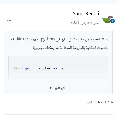
Sami Remili
نشر
2 مارس 2021
هناك العديد من مكتبات ال gui في python أشهرها tkinter فم
بتثبيت المكتبة بالطريقة المعتادة ثم يمكنك تجريبها
>>>
import
 tkinter 
as
 tk
>>>
 window 
=
 tk
.
Tk
()
أظهر المزيد
عند تشغيل الكود في الاعلى ستنبثق نافذة بهذا الشكل
بارك الله فيك اخي