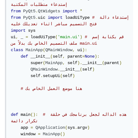
إستدعاء متطلبات المكتبة
from
PyQt5
.
QtWidgets
import
*
# إستدعاء دالة 
 loadUiType 
import
uic 
.
PyQt5
from
فتح التصميم مباشر اثناء تعديلك عليه
import
 sys

# قم بكتابة إسم 
)
'main.ui'
(
 loadUiType
=
 _ 
,
ui
ملف التصميم الخاص بك بدلاً من main.ui
class
MainApp
(
QMainWindow
,
 ui
):
def
 __init__
(
self
,
 parent
=
None
):
        super
(
MainApp
,
 self
).
__init__
(
parent
)
QMainWindow
.
__init__
(
self
)
        self
.
setupUi
(
self
)
# هنا موضع العمل الخاص بك 
# هذه الداله لجعل برنامجك في حلقة 
():
 main
def
تكرار دائمة 
    app 
=
QApplication
(
sys
.
argv
)
    window 
=
MainApp
()