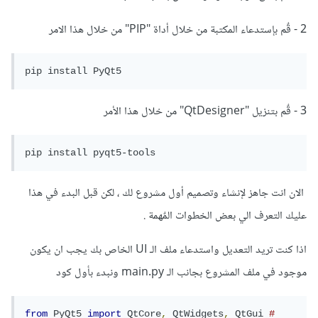
2 - قٌم بإستدعاء المكتبة من خلال أداة "PIP" من خلال هذا الامر
pip install PyQt5
3 - قٌم بتنزيل "QtDesigner" من خلال هذا الأمر
الان انت جاهز لإنشاء وتصميم أول مشروع لك ، لكن قبل البدء في هذا
عليك التعرف الي بعض الخطوات المٌهمة .
اذا كنت تريد التعديل واستدعاء ملف الـ UI الخاص بك يجب ان يكون
موجود في ملف المشروع بجانب الـ main.py ونبدء بأول كود
from
PyQt5
import
QtCore
,
QtWidgets
,
QtGui
# 