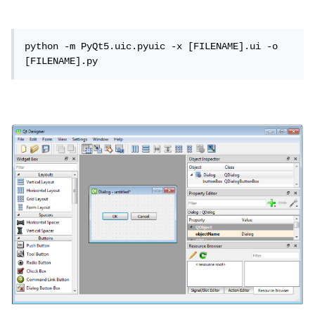
python -m PyQt5.uic.pyuic -x [FILENAME].ui -o 
[FILENAME].py