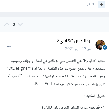
اقتباس
0
مدونة
real python
تقدم شرح مفصل حول المكتبة واستعمالاتها
عبدالرحمن تهامي2
نشر
13 مايو 2021
مكتبة "PyQt5" هي الأفضل علي الإطلاق في انشاء واجهات رسومية
بستخدام لغة بايثون، تتيح لك هذه المكتبة الرائعة أداة "QtDesigner"
وهو برنامج ينزل مع المكتبة لتصميم الواجهات الرسومية (GUI) ومن ثٌم
تقوم بإعادة برمجته من خلال مرحلة الـ Back-End.
لتنزيل المكتبة :
1 - قٌم بفتح موجه الأوامر الخاص بك (CMD)