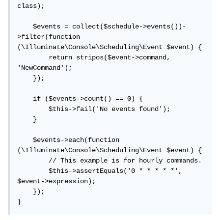
class);

    $events = collect($schedule->events())-
>filter(function 
(\Illuminate\Console\Scheduling\Event $event) {

        return stripos($event->command, 
'NewCommand');

    });

    if ($events->count() == 0) {

        $this->fail('No events found');

    }

    $events->each(function 
(\Illuminate\Console\Scheduling\Event $event) {

        // This example is for hourly commands.

        $this->assertEquals('0 * * * * *', 
$event->expression);

    });

}