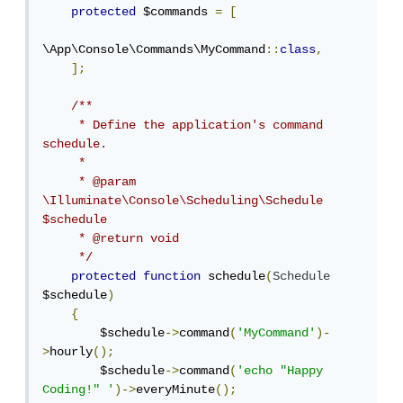
protected
 $commands 
=
[
\App\Console\Commands\MyCommand
::
class
,
];
/**

     * Define the application's command 
schedule.

     *

     * @param  
\Illuminate\Console\Scheduling\Schedule  
$schedule

     * @return void

     */
protected
function
 schedule
(
Schedule
$schedule
)
{
        $schedule
->
command
(
'MyCommand'
)-
>
hourly
();
        $schedule
->
command
(
'echo "Happy 
Coding!" '
)->
everyMinute
();