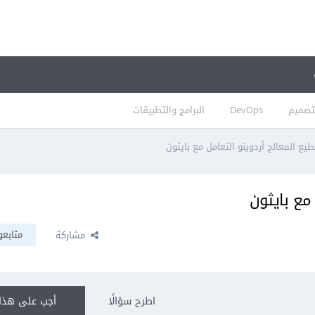
تصميم
DevOps
البرامج والتطبيقات
ع المعالج أردوينو التعامل مع بايثون
مع بايثون
متابعو
مشاركة
اطرح سؤالًا
أجب على هذا 