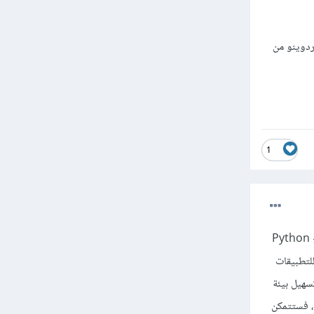
ينو يمكنك مراجعة التوثيق الخاص بـ Real Python حول أردوينو من
1
يستخدم Arduino لغة البرمجة الخاصة به ، والتي تشبه C ++. ومع ذلك ، من الممكن استخدام Arduino مع Python
منصات مثل Arduino بشكل جيد مع Python ، خاصة للتطبيقات
لتكامل مع أجهزة الاستشعار والأجهزة المادية الأخرى. بشكل عام ، يمكن لـ Arduino و Python تسهيل بيئة
ية فعالة تشجع المطورين على الدخول في تصميم الإلكترونيات. إذا كنت تعرف بالفعل أساسيات Python ، فستتمكن