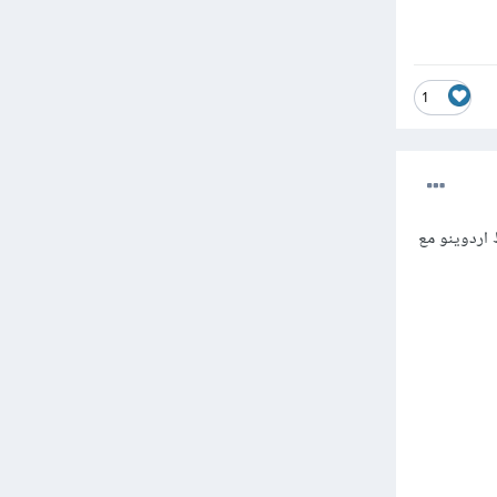
1
اد pyfirmata ، والتي يمكنها ربط اردوينو مع