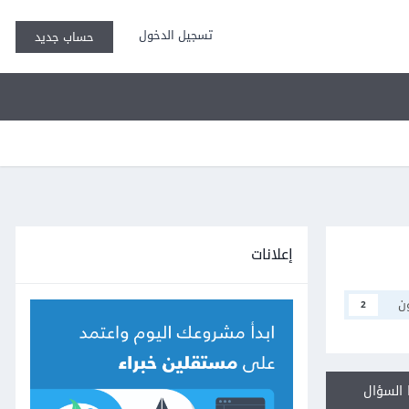
تسجيل الدخول
حساب جديد
إعلانات
ن
2
السؤال