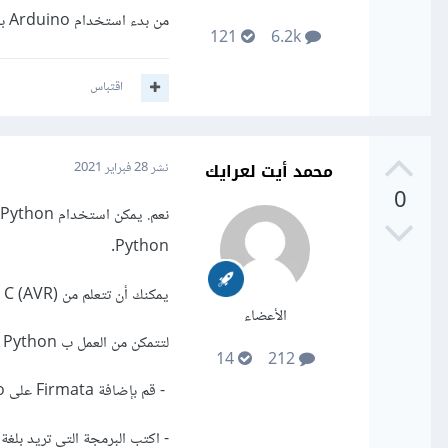
من بدء استخدام Arduino باستخدام Python للتحكم فيه.
121
6.2k
اقتباس
محمد أيت لعرايك
نشر
28 فبراير 2021
0
Python.
يمكنك أن تتعلم من C (AVR) كيفية عمل المستشعرات ولكنها تحتاج إلى مزيد من الوقت للتعلم .
الأعضاء
لتتمكن من العمل ب Python مع Arduino تتبع الخطوات التالية:
14
212
- قم بإضافة Firmata على Arduino.
- اكتب البرمجة التي تريد بلغة Python.