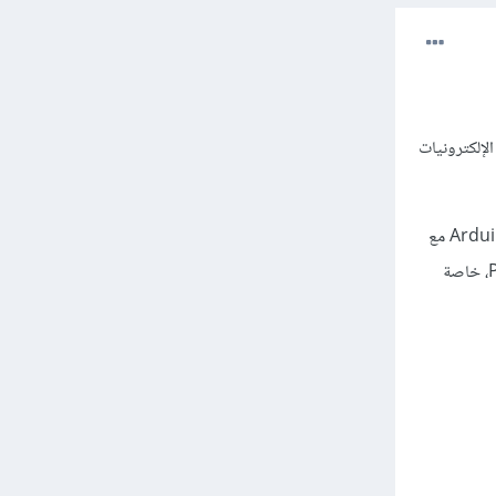
 الإلكترونيات
يستخدم Arduino لغة برمجة خاصة به، وهذه اللغة تشبه إلى حد كبير ++C. ومع ذلك فيمكنك استخدام Arduino مع
Python أو لغة برمجة أخرى عالية المستوى. في الواقع، تعمل منصات مثل Arduino بشكل جيد مع Python، خاصة