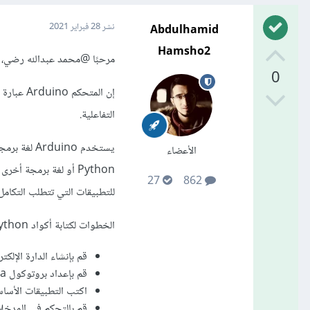
Abdulhamid
نشر
28 فبراير 2021
Hamsho2
مرحبًا
@محمد عبدالله رضي
،
0
إن المتح
التفاعلية.
الأعضاء
27
862
للتطبيقات التي تتطلب التكامل 
الخطوات لكتابة أكواد Python في Arduino:
قم بإنشاء الدارة الإلكت
قم بإعداد بروتوكول Firmata على Arduino.
اكتب التطبيقات الأساسية لـ Arduino ف
قم بالتحكم في المدخلات و