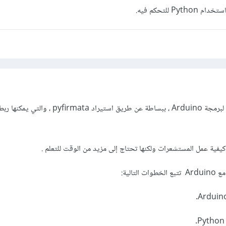
نعم. يمكن استخدام Python لبرمجة Arduino ، ببساطة عن طريق استير