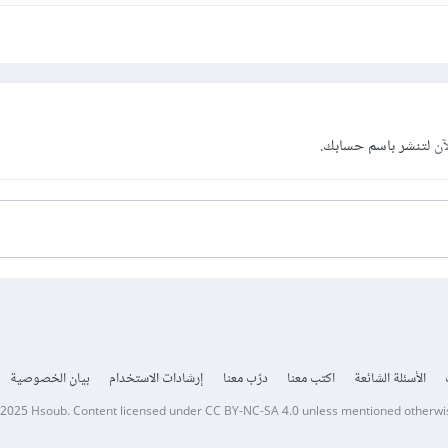
آن
لتنشر باسم حسابك.
الأسئلة الشائعة
اكتب معنا
درّب معنا
إرشادات الاستخدام
بيان الخصوصية
 2025
Hsoub
.
Content licensed under
CC BY-NC-SA 4.0
unless mentioned otherwi