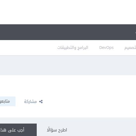
تصميم
DevOps
البرامج والتطبيقات
متابعو
مشاركة
اطرح سؤالًا
أجب على هذا 