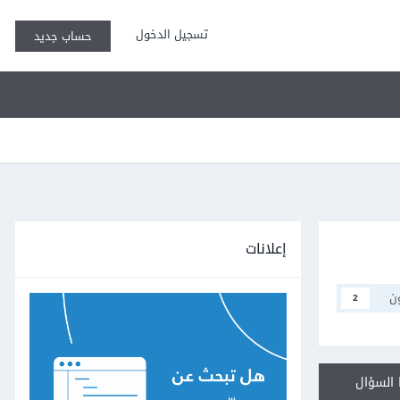
تسجيل الدخول
حساب جديد
إعلانات
ن
2
السؤال