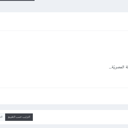
 المصريّة...
الترتيب حسب التقييم
ال