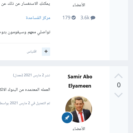
يمكنكِ الاستفسار عن ذلك عن ط
الأعضاء
مركز المُساعدة
179
3.6k
تواصلي معهم وسيقومون بتوضي
اقتباس
Samir Abo
نشر
2 مارس 2021
(معدل)
0
Elyameen
العمله المعتمده من البنوك الالكترونيه هيا العملات العالمي
تم التعديل في
2 مارس 2021
بواسطة Abo Elyameen Gaber
الأعضاء