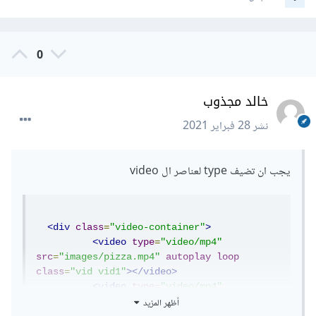
0
خالد مجذوب
نشر
28 فبراير 2021
يجب ان تضيف type لعناصر ال video
<div
class
=
"video-container"
>
<video
type
=
"video/mp4"
src
=
"images/pizza.mp4"
autoplay
loop
class
=
"vid vid1"
></video>
<video
type
=
"video/mp4"
أظهر المزيد
src
=
"images/pizza2.mp4"
autoplay
loop