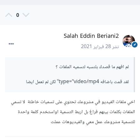
0
good pizza.mp4
تسمية الملفات يجب ان تكون مترابطة
Salah Eddin Beriani2
نشر
28 فبراير 2021
good_pizza.mp4
لم افهم ما قصدك بلنسبه لتسميه الملفات ؟
لقد قمت باضافه type="video/mp4" لكن لم تعمل ايضا
اخي ملفات الفيديو في مشروعك تحتوي على تسميات خاطئة لا تسمي
الملفات بكلمات بينهم فراغ بل اربط التسمية اواستخدم كلمة واحدة
للتسمية مشروعك عمل معي والفيديوهات عملت