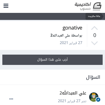
جافا سكريبت
gonative
0
بواسطة علي العبدالله2
27 فبراير 2021
أجب على هذا السؤال
السؤال
علي العبدالله2
نشر
27 فبراير 2021