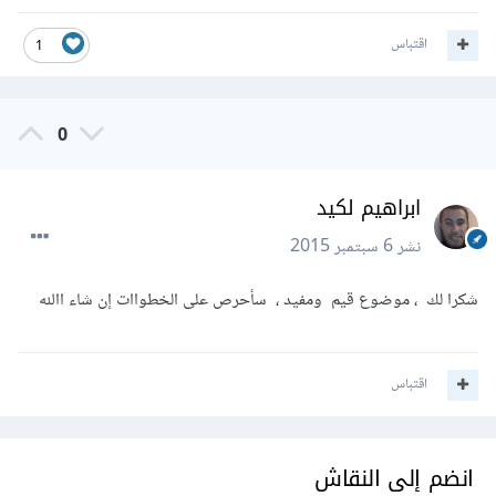
اقتباس
1
0
ابراهيم لكيد
نشر
6 سبتمبر 2015
شكرا لك ، موضوع قيم ومفيد ، سأحرص على الخطواات إن شاء االله
اقتباس
انضم إلى النقاش