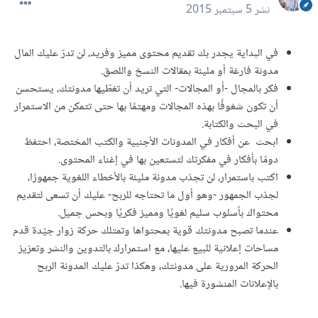
نشر
5 سبتمبر 2015
في البداية يجدر بك تقديم محتوى مميز وفريد، لن تدرّ عليك المال
مدونة فارغة أو مليئة بمقالات النسخ واللصق.
فكر بالمجال -أو المجالات- التي تريد أن تغطّيها مدونتك، يستحسن
أن تكون شغوفًا بهذه المجالات ومهتمًا بها حتى تتمكن من الاستمرار
في البحث والكتابة.
ابحث عن أفكار في المدونات الأجنبية والكتب المختصة، احتفظ
دومًا بأفكار في مفكرتك لتستعين بها في إغناء المحتوى.
اكتب باستمرار، لن تجذب مدونة مليئة بالأخطاء اللغوية جمهورًا،
لجذب الجمهور -وهو أول ما تحتاجه للربح- عليك أن تسعى لتقديم
محتواك بأسلوب سليم لغويًا ومميز فكريًا وبحس جميل.
عندما تصبح مدونتك قوية بمحتواها وتمتلك حركة زوار جيّدة قدم
مساحات إعلانية للبيع عليها، مع استمرارك بالتدوين والنشر وتعزيز
الحركة المرورية على مدونتك، وهكذا تدرّ عليك المدونة الربح
بالإعلانات المنشورة فيها.