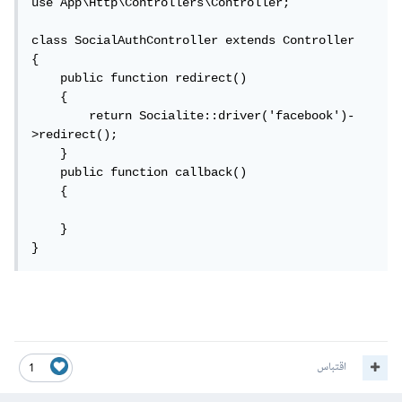
use App\Http\Controllers\Controller;

class SocialAuthController extends Controller

{

    public function redirect()

    {

        return Socialite::driver('facebook')-
>redirect();

    }

    public function callback()

    {

    }

}
اقتباس
1