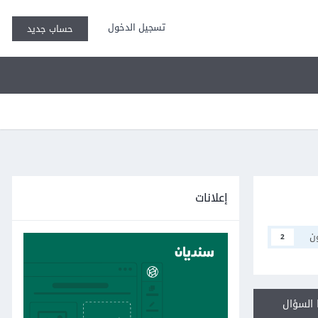
تسجيل الدخول
حساب جديد
إعلانات
ن
2
السؤال