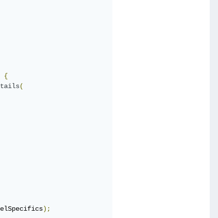
 
{
tails
(
elSpecifics
);