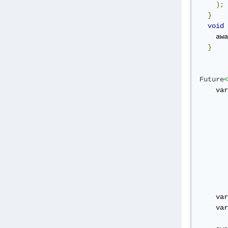
);
}
void
 
    awa
}
Future
<
    var
       
       
       
       
       
    var
    var
       