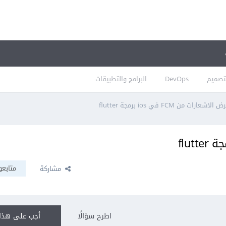
تصميم
DevOps
البرامج والتطبيقات
 الاشعارات من FCM في ios برمجة flutter
متابعو
مشاركة
اطرح سؤالًا
أجب على هذا 