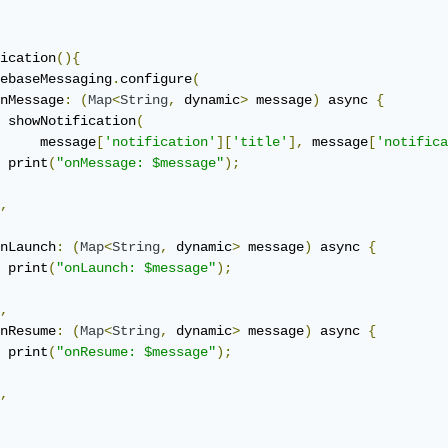
ication
(){
ebaseMessaging
.
configure
(
nMessage
:
(
Map
<
String
,
 dynamic
>
 message
)
 async 
{
 showNotification
(
     message
[
'notification'
][
'title'
],
 message
[
'notifica
 print
(
"onMessage: $message"
);
,
nLaunch
:
(
Map
<
String
,
 dynamic
>
 message
)
 async 
{
 print
(
"onLaunch: $message"
);
,
nResume
:
(
Map
<
String
,
 dynamic
>
 message
)
 async 
{
 print
(
"onResume: $message"
);
,