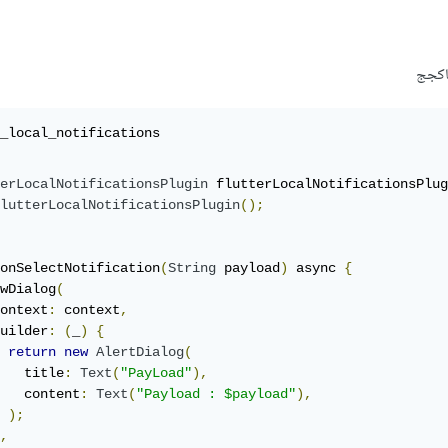
باكجج
_local_notifications
erLocalNotificationsPlugin
 flutterLocalNotificationsPlug
lutterLocalNotificationsPlugin
();
onSelectNotification
(
String
 payload
)
 async 
{
wDialog
(
ontext
:
 context
,
uilder
:
(
_
)
{
return
new
AlertDialog
(
   title
:
Text
(
"PayLoad"
),
   content
:
Text
(
"Payload : $payload"
),
);
,