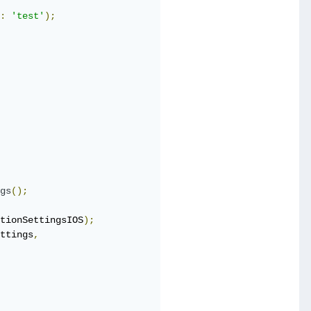
:
'test'
);
gs
();
tionSettingsIOS
);
ttings
,