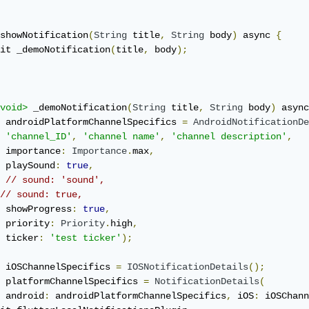
showNotification
(
String
 title
,
String
 body
)
 async 
{
it _demoNotification
(
title
,
 body
);
void>
 _demoNotification
(
String
 title
,
String
 body
)
 async
 androidPlatformChannelSpecifics 
=
AndroidNotificationDe
'channel_ID'
,
'channel name'
,
'channel description'
,
 importance
:
Importance
.
max
,
 playSound
:
true
,
// sound: 'sound',
// sound: true,
 showProgress
:
true
,
 priority
:
Priority
.
high
,
 ticker
:
'test ticker'
);
 iOSChannelSpecifics 
=
IOSNotificationDetails
();
 platformChannelSpecifics 
=
NotificationDetails
(
 android
:
 androidPlatformChannelSpecifics
,
 iOS
:
 iOSChann