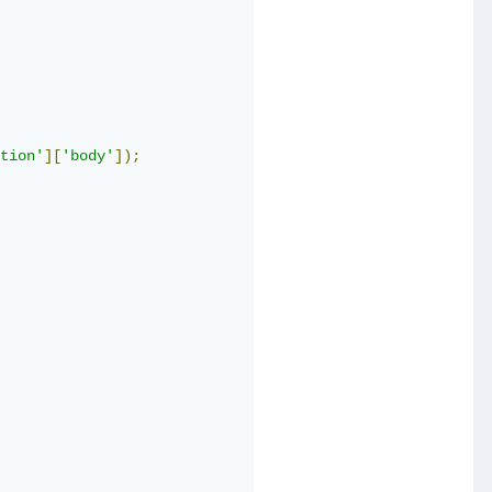
tion'
][
'body'
]);