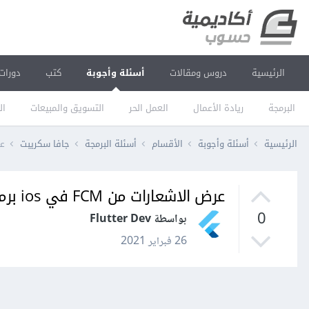
الرئيسية
دروس ومقالات
أسئلة وأجوبة
كتب
دورات
البرمجة
ريادة الأعمال
العمل الحر
التسويق والمبيعات
ال
الرئيسية
أسئلة وأجوبة
الأقسام
أسئلة البرمجة
جافا سكريبت
عرض
عرض الاشعارات من FCM في ios برمجة flutter
0
بواسطة Flutter Dev
26 فبراير 2021