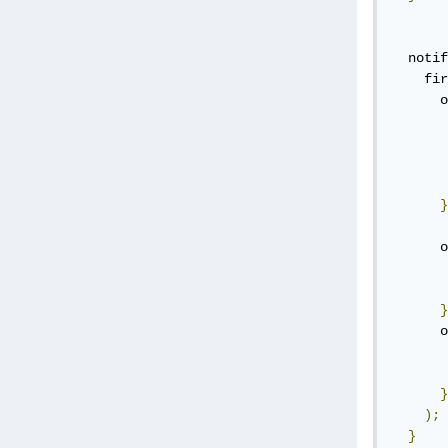
  notif
    fir
      o
       
       
       
}
      o
       
}
      o
       
}
);
}