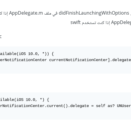
يجب إضافة الأسطر التالية إلى s
c
ailable(iOS 10.0, *)) {

erNotificationCenter currentNotificationCenter].delegat
ilable(iOS 10.0, *) {

rNotificationCenter.current().delegate = self as? UNUser