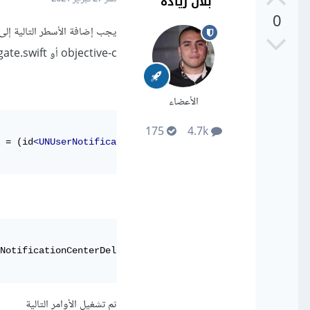
بلال زيادة
0
objective-c أو AppDelegate.swift إذا كنت تستخدم swift
الأعضاء
175
4.7k
e = (id
<UNUserNotificationCenterDelegate>
) self;

NotificationCenterDelegate

ثم تشغيل الأوامر التالية