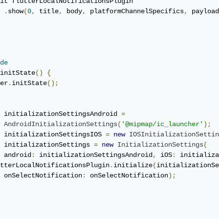
it flutterLocalNotificationsPlugin

.
show
(
0
,
 title
,
 body
,
 platformChannelSpecifics
,
 payload
de
initState
()
{
er
.
initState
();
 initializationSettingsAndroid 
=
AndroidInitializationSettings
(
'@mipmap/ic_launcher'
);
 initializationSettingsIOS 
=
new
IOSInitializationSettin
 initializationSettings 
=
new
InitializationSettings
(
 android
:
 initializationSettingsAndroid
,
 iOS
:
 initializa
tterLocalNotificationsPlugin
.
initialize
(
initializationSe
 onSelectNotification
:
 onSelectNotification
);