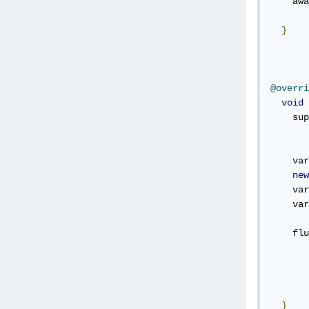
    awa
}
@overri
void
 
    sup
    var
new
    var
    var
       
    flu
       
}