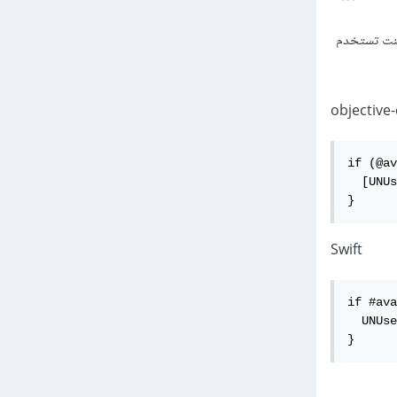
didFinishLaunchingWithOption في ملف AppDelegate.m إذا كنت تستخدم
objective-
if (@av
  [UNUs
}
Swift
if #ava
  UNUse
}