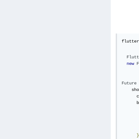
flutter
Flutt
new
F
Future
 
    sho
      c
      b
       
       
}