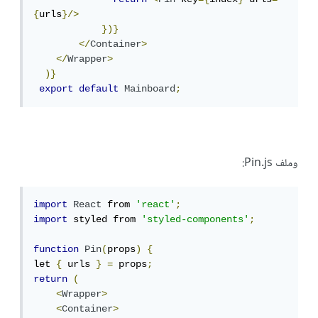
{
urls
}/>
})}
</
Container
>
</
Wrapper
>
)}
export
default
Mainboard
;
وملف Pin.js:
import
React
 from 
'react'
;
import
 styled from 
'styled-components'
;
function
Pin
(
props
)
{
let 
{
 urls 
}
=
 props
;
return
(
<
Wrapper
>
<
Container
>