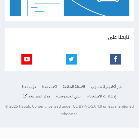
تابعنا على
عن أكاديمية حسوب
الأسئلة الشائعة
اكتب معنا
درّب معنا
إرشادات الاستخدام
بيان الخصوصية
مركز المساعدة
© 2025
Hsoub
.
Content licensed under
CC BY-NC-SA 4.0
unless mentioned
otherwise.