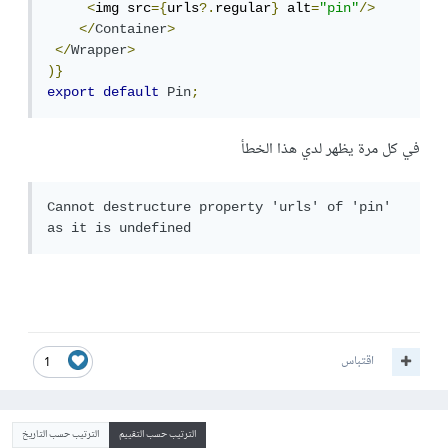
<
img src
={
urls
?.
regular
}
 alt
=
"pin"
/>
</
Container
>
</
Wrapper
>
)}
export
default
Pin
;
في كل مرة يظهر لدي هذا الخطأ
Cannot destructure property 'urls' of 'pin' 
as it is undefined
اقتباس
1
الترتيب حسب التقييم
الترتيب حسب التاريخ