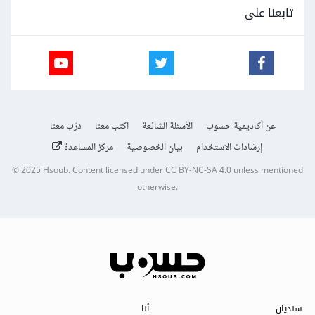
تابعنا على
عن أكاديمية حسوب
الأسئلة الشائعة
اكتب معنا
درّب معنا
إرشادات الاستخدام
بيان الخصوصية
مركز المساعدة
© 2025
Hsoub
.
Content licensed under
CC BY-NC-SA 4.0
unless mentioned
otherwise.