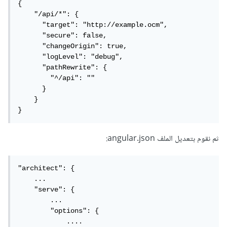
{

    "/api/*": {

      "target": "http://example.ocm",

      "secure": false,

      "changeOrigin": true,

      "logLevel": "debug",

      "pathRewrite": {

        "^/api": ""

      }

    }

}
ثم نقوم بتعديل الملف angular.json:
"architect": {

    ...

    "serve": {

        ...

        "options": {

            ....
