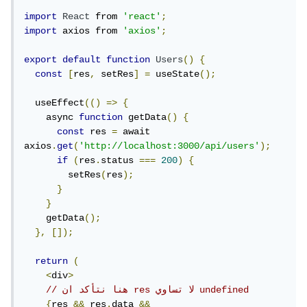
import
React
 from 
'react'
;
import
 axios from 
'axios'
;
export
default
function
Users
()
{
const
[
res
,
 setRes
]
=
 useState
();
  useEffect
(()
=>
{
    async 
function
 getData
()
{
const
 res 
=
 await 
axios
.
get
(
'http://localhost:3000/api/users'
);
if
(
res
.
status 
===
200
)
{
        setRes
(
res
);
}
}
    getData
();
},
[]);
return
(
<
div
>
// هنا نتأكد ان res لا تساوي undefined
{
res 
&&
 res
.
data 
&&