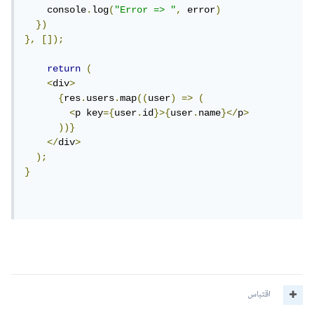
    console
.
log
(
"Error => "
,
 error
)
})
},
[]);
return
(
<
div
>
{
res
.
users
.
map
((
user
)
=>
(
<
p key
={
user
.
id
}>{
user
.
name
}</
p
>
))}
</
div
>
);
}
اقتباس