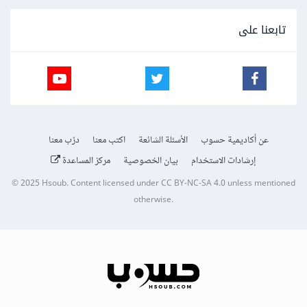
تابعنا على
عن أكاديمية حسوب
الأسئلة الشائعة
اكتب معنا
درّب معنا
إرشادات الاستخدام
بيان الخصوصية
مركز المساعدة
© 2025
Hsoub
.
Content licensed under
CC BY-NC-SA 4.0
unless mentioned
otherwise.