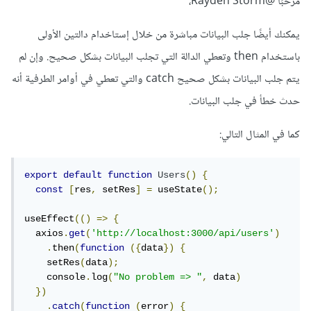
مرحبًا
@Rayden Storm
،
يمكنك أيضًا جلب البيانات مباشرة من خلال إستاخدام دالتين الأولى
باستخدام then وتعطي الدالة التي تجلب البيانات بشكل صحيح. وإن لم
يتم جلب البيانات بشكل صحيح catch والتي تعطي في أوامر الطرفية أنه
حدث خطأ في جلب البيانات.
كما في المثال التالي:
export
default
function
Users
()
{
const
[
res
,
 setRes
]
=
 useState
();
useEffect
(()
=>
{
  axios
.
get
(
'http://localhost:3000/api/users'
)
.
then
(
function
({
data
})
{
    setRes
(
data
);
    console
.
log
(
"No problem => "
,
 data
)
})
.
catch
(
function
(
error
)
{