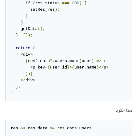
if
(
res
.
status 
===
200
)
{
        setRes
(
res
);
}
}
    getData
();
},
[]);
return
(
<
div
>
{
res
?.
data
?.
users
.
map
((
user
)
=>
(
<
p key
={
user
.
id
}>{
user
.
name
}</
p
>
))}
</
div
>
);
}
هذا الكود
res 
&&
 res
.
data 
&&
 res
.
data
.
users