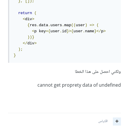
},
[]);
return
(
<
div
>
{
res
.
data
.
users
.
map
((
user
)
=>
(
<
p key
={
user
.
id
}>{
user
.
name
}</
p
>
))}
</
div
>
);
}
ولكني احصل على هذا الخطا
cannot get proprety data of undefined
اقتباس