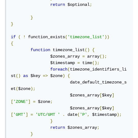
return
 $optional
;
}
}
if
(
!
 function_exists
(
'timezone_list'
))
{
function
 timezone_list
()
{
		$zones_array 
=
 array
();
		$timestamp 
=
 time
();
foreach
(
timezone_identifiers_li
st
()
as
 $key 
=>
 $zone
)
{
			date_default_timezone_s
et
(
$zone
);
			$zones_array
[
$key
]
[
'ZONE'
]
=
 $zone
;
			$zones_array
[
$key
]
[
'GMT'
]
=
'UTC/GMT '
.
 date
(
'P'
,
 $timestamp
);
}
return
 $zones_array
;
}