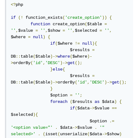
<?
php

if
(!
 function_exists
(
'create_option'
))
{
function
 create_option
(
$table 
=
''
,
$value 
=
''
,
$show 
=
''
,
$selected 
=
''
,
$where 
=
null
)
{
if
(
$where 
!=
null
){
			$results 
=
DB
::
table
(
$table
)->
where
(
$where
)-
>
orderBy
(
'id'
,
'DESC'
)->
get
();
}
else
{
			$results 
=
DB
::
table
(
$table
)->
orderBy
(
'id'
,
'DESC'
)->
get
();
}
		$option 
=
''
;
foreach
(
$results 
as
 $data
)
{
if
(
$data
->
$value 
==
$selected
){
				$option 
.=
'<option value="'
.
 $data
->
$value 
.
'" 
selected>'
.
(
isset
(
unserialize
(
$data
->
$show
)