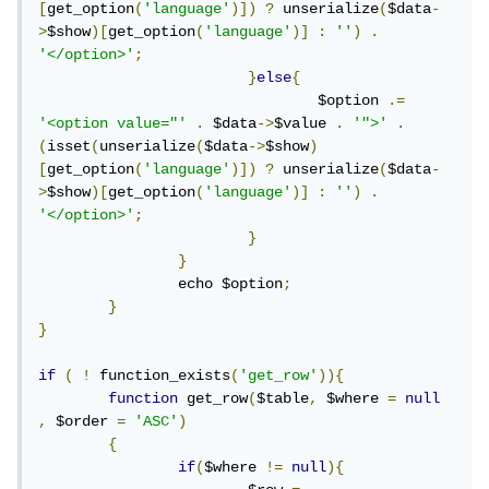
[
get_option
(
'language'
)])
?
 unserialize
(
$data
-
>
$show
)[
get_option
(
'language'
)]
:
''
)
.
'</option>'
;
}
else
{
				$option 
.=
'<option value="'
.
 $data
->
$value 
.
'">'
.
(
isset
(
unserialize
(
$data
->
$show
)
[
get_option
(
'language'
)])
?
 unserialize
(
$data
-
>
$show
)[
get_option
(
'language'
)]
:
''
)
.
'</option>'
;
}
}
		echo $option
;
}
}
if
(
!
 function_exists
(
'get_row'
)){
function
 get_row
(
$table
,
 $where 
=
null
,
 $order 
=
'ASC'
)
{
if
(
$where 
!=
null
){