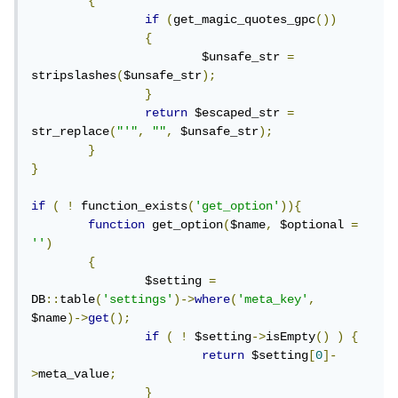
{
if
(
get_magic_quotes_gpc
())
{
			$unsafe_str 
=
stripslashes
(
$unsafe_str
);
}
return
 $escaped_str 
=
str_replace
(
"'"
,
""
,
 $unsafe_str
);
}
}
if
(
!
 function_exists
(
'get_option'
)){
function
 get_option
(
$name
,
 $optional 
=
''
)
{
		$setting 
=
DB
::
table
(
'settings'
)->
where
(
'meta_key'
,
$name
)->
get
();
if
(
!
 $setting
->
isEmpty
()
)
{
return
 $setting
[
0
]-
>
meta_value
;
}