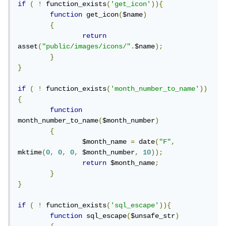
if
(
!
 function_exists
(
'get_icon'
)){
function
 get_icon
(
$name
)
{
return
asset
(
"public/images/icons/"
.
$name
);
}
}
if
(
!
 function_exists
(
'month_number_to_name'
))
{
function
month_number_to_name
(
$month_number
)
{
		$month_name 
=
 date
(
"F"
,
mktime
(
0
,
0
,
0
,
 $month_number
,
10
));
return
 $month_name
;
}
}
if
(
!
 function_exists
(
'sql_escape'
)){
function
 sql_escape
(
$unsafe_str
)