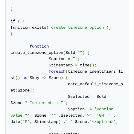
}
if
(
!
function_exists
(
'create_timezone_option'
))
{
function
create_timezone_option
(
$old
=
""
)
{
		$option 
=
""
;
		$timestamp 
=
 time
();
foreach
(
timezone_identifiers_li
st
()
as
 $key 
=>
 $zone
)
{
			date_default_timezone_s
et
(
$zone
);
			$selected 
=
 $old 
==
$zone 
?
"selected"
:
""
;
			$option 
.=
'<option 
value="'
.
 $zone 
.
'"'
.
$selected
.
'>'
.
'GMT '
.
date
(
'P'
,
 $timestamp
)
.
' '
.
$zone
.
'</option>'
;
}