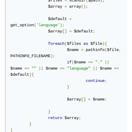
		$files 
=
 scandir
(
$path
);
		$array 
=
 array
();
		$default 
=
get_option
(
'language'
);
		$array
[]
=
 $default
;
foreach
(
$files 
as
 $file
){
			$name 
=
 pathinfo
(
$file
,
PATHINFO_FILENAME
);
if
(
$name 
==
"."
||
$name 
==
""
||
 $name 
==
"language"
||
 $name 
==
$default
){
continue
;
}
			$array
[]
=
 $name
;
}
return
 $array
;
}
}