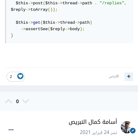
  $this
->
post
(
$this
->
thread
->
path 
.
"/replies"
,
$reply
->
toArray
());
  $this
->
get
(
$this
->
thread
->
path
)
->
assertSee
(
$reply
->
body
);
}
اقتباس
2
0
أسامة كمال النبريص
نشر
24 فبراير 2021