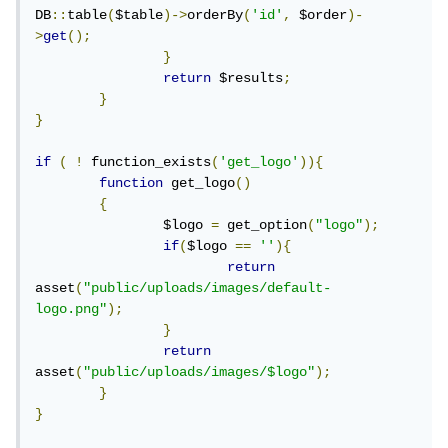
DB
::
table
(
$table
)->
orderBy
(
'id'
,
 $order
)-
>
get
();
}
return
 $results
;
}
}
if
(
!
 function_exists
(
'get_logo'
)){
function
 get_logo
()
{
		$logo 
=
 get_option
(
"logo"
);
if
(
$logo 
==
''
){
return
asset
(
"public/uploads/images/default-
logo.png"
);
}
return
asset
(
"public/uploads/images/$logo"
);
}
}