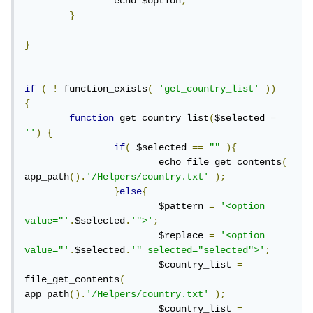
		echo $option
;
}
}
if
(
!
 function_exists
(
'get_country_list'
))
{
function
 get_country_list
(
$selected 
=
''
)
{
if
(
 $selected 
==
""
){
			echo file_get_contents
(
app_path
().
'/Helpers/country.txt'
);
}
else
{
			$pattern 
=
'<option 
value="'
.
$selected
.
'">'
;
			$replace 
=
'<option 
value="'
.
$selected
.
'" selected="selected">'
;
			$country_list 
=
file_get_contents
(
app_path
().
'/Helpers/country.txt'
);
			$country_list 
=