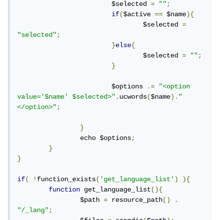
			$selected 
=
""
;
if
(
$active 
==
 $name
){
				$selected 
=
"selected"
;
}
else
{
				$selected 
=
""
;
}
			$options 
.=
"<option 
value='$name' $selected>"
.
ucwords
(
$name
).
"
</option>"
;
}
		echo $options
;
}
}
if
(
!
function_exists
(
'get_language_list'
)
){
function
 get_language_list
(){
		$path 
=
 resource_path
()
.
"/_lang"
;