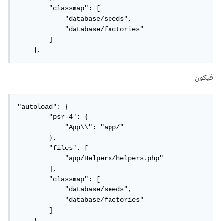
        "classmap": [

            "database/seeds",

            "database/factories"

        ]

    },
فيكون
"autoload": {

        "psr-4": {

            "App\\": "app/"

        },

        "files": [

            "app/Helpers/helpers.php"

        ],

        "classmap": [

            "database/seeds",

            "database/factories"

        ]

    },