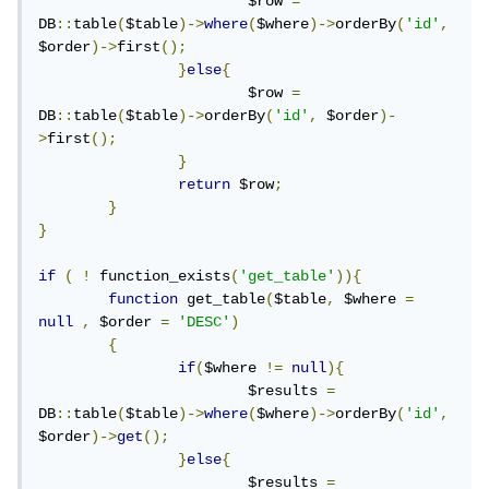
			$row 
=
DB
::
table
(
$table
)->
where
(
$where
)->
orderBy
(
'id'
,
$order
)->
first
();
}
else
{
			$row 
=
DB
::
table
(
$table
)->
orderBy
(
'id'
,
 $order
)-
>
first
();
}
return
 $row
;
}
}
if
(
!
 function_exists
(
'get_table'
)){
function
 get_table
(
$table
,
 $where 
=
null
,
 $order 
=
'DESC'
)
{
if
(
$where 
!=
null
){
			$results 
=
DB
::
table
(
$table
)->
where
(
$where
)->
orderBy
(
'id'
,
$order
)->
get
();
}
else
{
			$results 
=