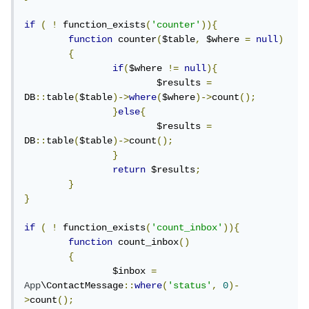
if
(
!
 function_exists
(
'counter'
)){
function
 counter
(
$table
,
 $where 
=
null
)
{
if
(
$where 
!=
null
){
			$results 
=
DB
::
table
(
$table
)->
where
(
$where
)->
count
();
}
else
{
			$results 
=
DB
::
table
(
$table
)->
count
();
}
return
 $results
;
}
}
if
(
!
 function_exists
(
'count_inbox'
)){
function
 count_inbox
()
{
		$inbox 
=
App
\ContactMessage
::
where
(
'status'
,
0
)-
>
count
();