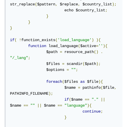
str_replace
(
$pattern
,
 $replace
,
 $country_list
);
			echo $country_list
;
}
}
}
if
(
!
function_exists
(
'load_language'
)
){
function
 load_language
(
$active
=
''
){
		$path 
=
 resource_path
()
.
"/_lang"
;
		$files 
=
 scandir
(
$path
);
		$options 
=
""
;
foreach
(
$files 
as
 $file
){
			$name 
=
 pathinfo
(
$file
,
PATHINFO_FILENAME
);
if
(
$name 
==
"."
||
$name 
==
""
||
 $name 
==
"language"
){
continue
;
}