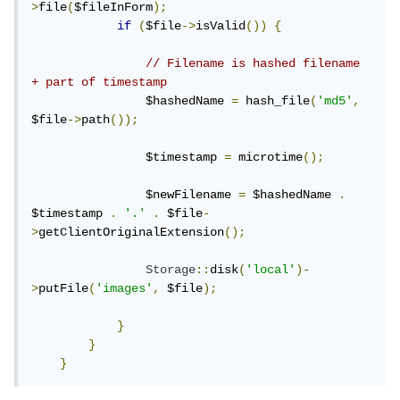
>
file
(
$fileInForm
);
if
(
$file
->
isValid
())
{
// Filename is hashed filename 
+ part of timestamp
                $hashedName 
=
 hash_file
(
'md5'
,
$file
->
path
());
                $timestamp 
=
 microtime
();
                $newFilename 
=
 $hashedName 
.
$timestamp 
.
'.'
.
 $file
-
>
getClientOriginalExtension
();
Storage
::
disk
(
'local'
)-
>
putFile
(
'images'
,
 $file
);
}
}
}