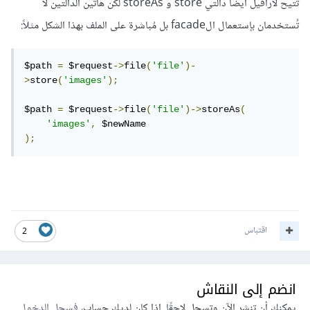
تُتيح لارافيل أيضاً دالتي store و storeAs لكن هاتين الدالتين لا
تُستخدمان بإستعمال الfacade بل مُباشرة على الملف بهذا الشكل مثلاً:
$path 
=
 $request
->
file
(
'file'
)-
>
store
(
'images'
);
$path 
=
 $request
->
file
(
'file'
)->
storeAs
(
'images'
,
);
اقتباس
2
انضم إلى النقاش
يمكنك أن تنشر الآن وتسجل لاحقًا. إذا كان لديك حساب،
فسجل الدخول