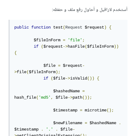
أستخدم لارافيل و أحاول رفع ملف و حفظه:
public
function
 test
(
Request
 $request
)
{
        $fileInForm 
=
'file'
;
if
(
$request
->
hasFile
(
$fileInForm
))
{
            $file 
=
 $request
-
>
file
(
$fileInForm
);
if
(
$file
->
isValid
())
{
                $hashedName 
=
hash_file
(
'md5'
,
 $file
->
path
());
                $timestamp 
=
 microtime
();
                $newFilename 
=
 $hashedName 
.
$timestamp 
.
'.'
.
 $file
-
>
getClientOriginalExtension
();