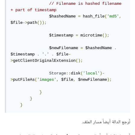
// Filename is hashed filename 
+ part of timestamp
                $hashedName 
=
 hash_file
(
'md5'
,
$file
->
path
());
                $timestamp 
=
 microtime
();
                $newFilename 
=
 $hashedName 
.
$timestamp 
.
'.'
.
 $file
-
>
getClientOriginalExtension
();
Storage
::
disk
(
'local'
)-
>
putFileAs
(
'images'
,
 $file
,
 $newFilename
);
}
}
}
تُرجع الدالة أيضاً مسار الملف.