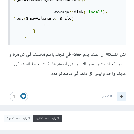
Storage
::
disk
(
'local'
)-
>
put
(
$newFilename
,
 $file
);
}
}
}
لكن المُشكلة أن الملف يتم حفظه في مُجلد باسم مُختلف في كل مرة و
إسم المُجلد يكون نفس الإسم الذي أضعه. هل يُمكن حفظ الملف في
مجلد واحد و ليس كل ملف في مجلد لوحده.
اقتباس
1
الترتيب حسب التقييم
الترتيب حسب التاريخ