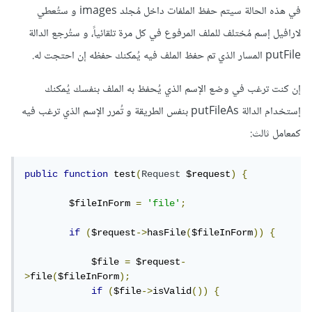
في هذه الحالة سيتم حفظ الملفات داخل مُجلد images و ستُعطي
لارافيل إسم مُختلف للملف المرفوع في كل مرة تلقائياً، و ستُرجع الدالة
putFile المسار الذي تم حفظ الملف فيه يُمكنك حفظه إن احتجت له.
إن كنت ترغب في وضع الإسم الذي يُحفظ به الملف بنفسك يُمكنك
إستخدام الدالة putFileAs بنفس الطريقة و تُمرر الإسم الذي ترغب فيه
كمعامل ثالث:
public
function
 test
(
Request
 $request
)
{
        $fileInForm 
=
'file'
;
if
(
$request
->
hasFile
(
$fileInForm
))
{
            $file 
=
 $request
-
>
file
(
$fileInForm
);
if
(
$file
->
isValid
())
{