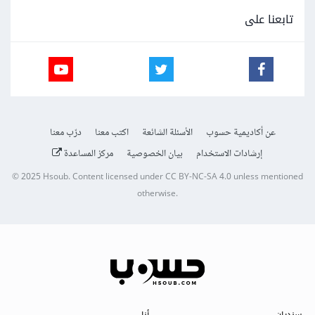
تابعنا على
عن أكاديمية حسوب
الأسئلة الشائعة
اكتب معنا
درّب معنا
إرشادات الاستخدام
بيان الخصوصية
مركز المساعدة
© 2025
Hsoub
.
Content licensed under
CC BY-NC-SA 4.0
unless mentioned
otherwise.