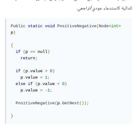
للدالية كاستدعاء عودي/تراجعي.
Public
static
void
PositiveNegative
(
Node
<int>
p
)
{
if
(
p 
==
 null
)
return
;
if
(
p
.
value 
>
0
)
    p
.
value 
=
1
;
else
if
(
p
.
value 
<
0
)
    p
.
value 
=
-
1
;
PositiveNegative
(
p
.
GetNext
());
}