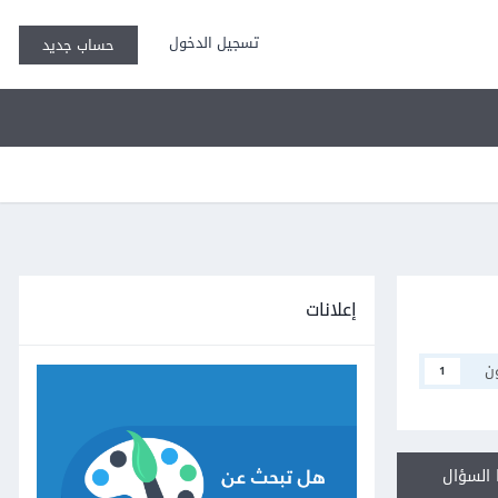
تسجيل الدخول
حساب جديد
إعلانات
ن
1
السؤال