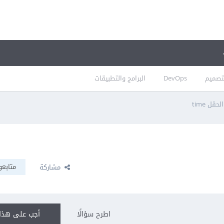
تصميم
DevOps
البرامج والتطبيقات
قل time
متابعو
مشاركة
اطرح سؤالًا
أجب على هذا 