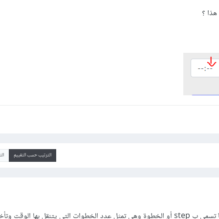
الترتيب حسب التقييم
ال
هنالك دالة بداخل النوع time تسمى ب step أو الخطوة وهي تمثل عدد الخطوات التي يتنقل بها الوقت 