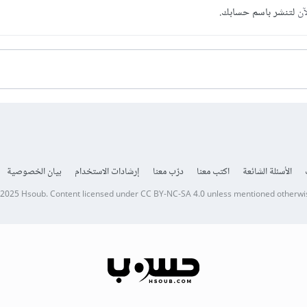
آن
لتنشر باسم حسابك.
الأسئلة الشائعة
اكتب معنا
درّب معنا
إرشادات الاستخدام
بيان الخصوصية
 2025
Hsoub
.
Content licensed under
CC BY-NC-SA 4.0
unless mentioned otherwi