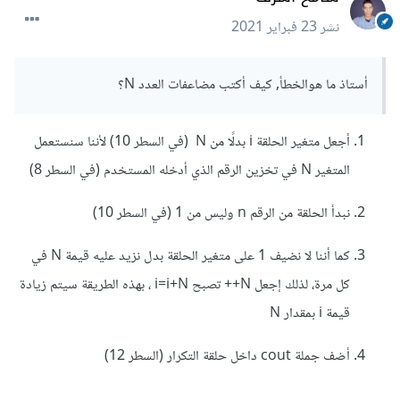
نشر
23 فبراير 2021
أستاذ ما هوالخطأ, كيف أكتب مضاعفات العدد N؟
أجعل متغير الحلقة i بدلًا من N (في السطر 10) لأننا سنستعمل
المتغير N في تخزين الرقم الذي أدخله المستخدم (في السطر 8)
نبدأ الحلقة من الرقم n وليس من 1 (في السطر 10)
كما أننا لا نضيف 1 على متغير الحلقة بدل نزيد عليه قيمة N في
كل مرة، لذلك إجعل N++ تصبح i=i+N ، بهذه الطريقة سيتم زيادة
قيمة i بمقدار N
أضف جملة cout داخل حلقة التكرار (السطر 12)