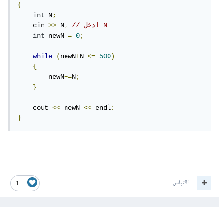
{
int
 N
;
// ادخل N
;
 N
>>
    cin 
int
 newN 
=
0
;
while
(
newN
+
N 
<=
500
)
{
        newN
+=
N
;
}
    cout 
<<
 newN 
<<
 endl
;
}
اقتباس
1