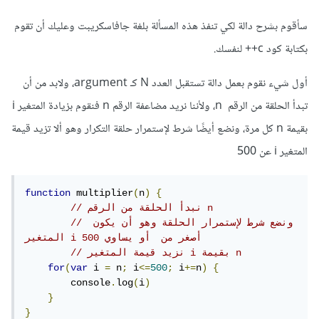
سأقوم بشرح دالة لكي تنفذ هذه المسألة بلغة جافاسكريبت وعليك أن تقوم
بكتابة كود c++ لنفسك.
أول شيء نقوم بعمل دالة تستقبل العدد N كـ argument، ولابد من أن
تبدأ الحلقة من الرقم n، ولأننا نريد مضاعفة الرقم n فنقوم بزيادة المتغير i
بقيمة n كل مرة، ونضع أيضًا شرط لإستمرار حلقة التكرار وهو ألا تزيد قيمة
المتغير i عن 500
function
 multiplier
(
n
)
{
// نبدأ الحلقة من الرقم n
// ونضع شرط لإستمرار الحلقة وهو أن يكون 
المتغير i أصغر من  أو يساوي 500
// نزيد قيمة المتغير i بقيمة n
for
(
var
 i 
=
 n
;
 i
<=
500
;
 i
+=
n
)
{
        console
.
log
(
i
)
}
}