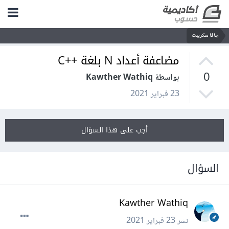
جافا سكريبت
مضاعفة أعداد N بلغة ++C
0
بواسطة Kawther Wathiq
23 فبراير 2021
أجب على هذا السؤال
السؤال
Kawther Wathiq
نشر
23 فبراير 2021