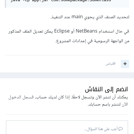
java -cp app.jar com.somepackage.SomeClass
لتحديد الصنف الذي يحوي main عند التنفيذ.
في حال استخدام NetBeans أو Eclipse يمكن تعديل الملف المذكور
من الواجهة الرسومية في إعدادات المشروع.
اقتباس
انضم إلى النقاش
يمكنك أن تنشر الآن وتسجل لاحقًا. إذا كان لديك حساب،
فسجل الدخول
الآن
لتنشر باسم حسابك.
أجب على هذا السؤال...