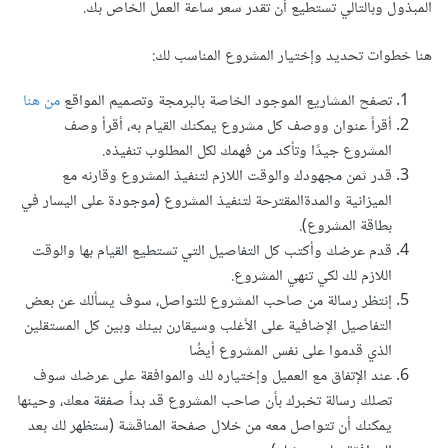
المبذول وبالتالي تستطيع أن تقدر سعر ساعة العمل الخاص بك.
هنا خطوات تحديد وإختيار المشروع المناسب لك:
تصفح المشاريع الموجود الخاصة بالبرمجة وتصميم المواقع
من هنا
أقرأ عنوان ووصف كل مشروع يمكنك القيام به، أقرأ وصف
المشروع جيدًا وتأكد من فهمك لكل المطلوب تنفيذه.
قدر ثمن مجهودك والوقت اللازم لتنفيذ المشروع وقارنه مع
الميزانية والمدةالمقترحة لتنفيذ المشروع (موجودة على اليسار في
بطاقة المشروع).
قدم عرضك وأكتب كل التفاصيل التي تستطيع القيام بها والوقت
اللازم لك لكي تنهي المشروع.
إنتظر رسالة من صاحب المشروع للتواصل، سوف يسألك عن بعض
التفاصيل الإضافية على الأغلب وسيقارن بينك وبين كل المستقلين
الذي قدموا على نفس المشروع أيضُا
عند الإتفاق مع العميل وإختياره لك والموافقة على عرضك سوف
تصلك رسالة تخبرك بأن صاحب المشروع قد بدأ صفقة معك، وحينها
يمكنك أن تتواصل معه من خلال صفحة المناقشة (ستظهر لك بعد