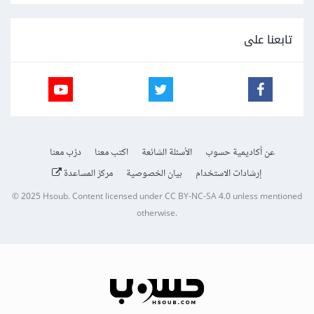
تابعنا على
عن أكاديمية حسوب
الأسئلة الشائعة
اكتب معنا
درّب معنا
إرشادات الاستخدام
بيان الخصوصية
مركز المساعدة
© 2025
Hsoub
.
Content licensed under
CC BY-NC-SA 4.0
unless mentioned
otherwise.