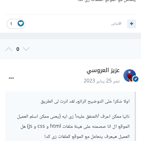
اقتباس
1
0
عزيز العروسي
نشر
25 يناير 2023
اولا شكرا على التوضيح الرائع, لقد انرت لى الطريق
ثاتيا ممكن اعرف /المتفق عليه\ زى ايه (يعنى ممكن اسلم العميل
الموقع ال انا صصمته على هيئة ملفات html و css و js) هل
العميل هيعرف يتعامل مع الموقع كملفات زى كدا