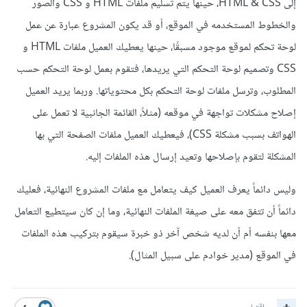
إلى HTML & CSS، حينها يتم تسليم ملفات HTML و CSS والصور
والخطوط المستخدمه في الموقع، أو قد يكون المشروع عبارة عن عمل
لوحة تحكم لموقع موجود مسبقًا، حينها يعطيك العميل ملفات HTML و
CSS وتصميم لوحة التحكم التي يريدها، فتقوم بعمل لوحة التحكم حسب
المطلوب، وترسل ملفات لوحة التحكم بكل محتوياتها. وربما يريد العميل
إصلاح مشكلات تواجهة في موقعه (مثلاً، القائمة الجانبية لا تعمل على
الهواتف بسبب مشكلة CSS)، فيعطيك العميل ملفات الصفحة التي بها
المشكلة لتقوم بإصلاحها وتعيد إرسال هذه الملفات إليه.
وليس دائماً يعرف العميل كيف يتعامل مع ملفات المشروع النهائية، فعليك
دائماً أن تتفق معه على صيغة الملفات النهائية، وما إن كان سيتطيع التعامل
معها بنفسه أم أن لديه شخص آخر ذو خبرة سيقوم بتركيب هذه الملفات
في الموقع (مدير خوادم على سبيل المثال).