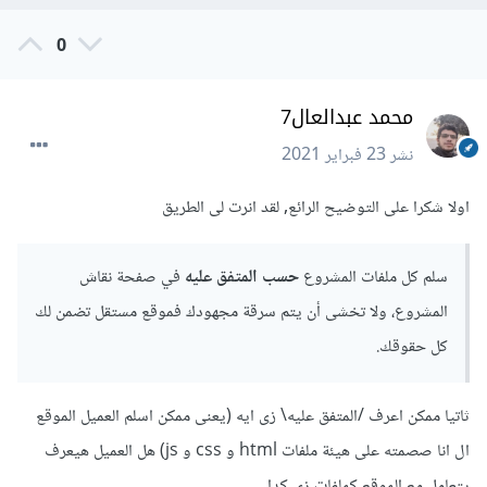
0
محمد عبدالعال7
نشر
23 فبراير 2021
اولا شكرا على التوضيح الرائع, لقد انرت لى الطريق
سلم كل ملفات المشروع
حسب المتفق عليه
في صفحة نقاش
المشروع، ولا تخشى أن يتم سرقة مجهودك فموقع مستقل تضمن لك
كل حقوقك.
ثاتيا ممكن اعرف /المتفق عليه\ زى ايه (يعنى ممكن اسلم العميل الموقع
ال انا صصمته على هيئة ملفات html و css و js) هل العميل هيعرف
يتعامل مع الموقع كملفات زى كدا