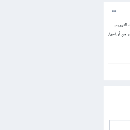
التوزيع،
 من أرباحها،