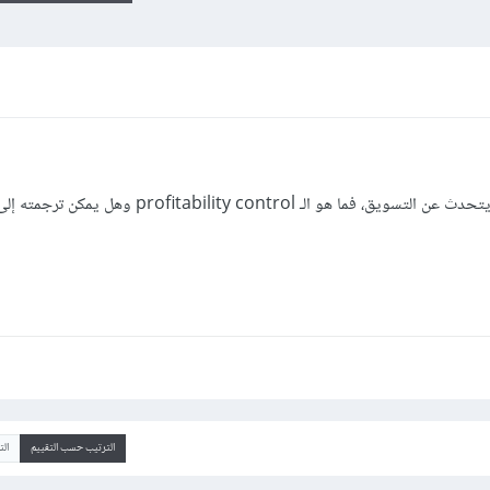
مرّ معي هذا المصطلح أثناء قرائتي لمقال يتحدث عن التسويق، فما هو الـ bility control
الترتيب حسب التقييم
ال