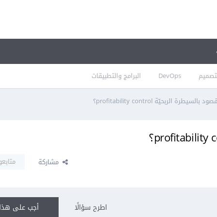
تصميم
DevOps
البرامج والتطبيقات
بالسيطرة الربحيّة profitability control؟
متابعو
مشاركة
اطرح سؤالًا
أجب على هذا 