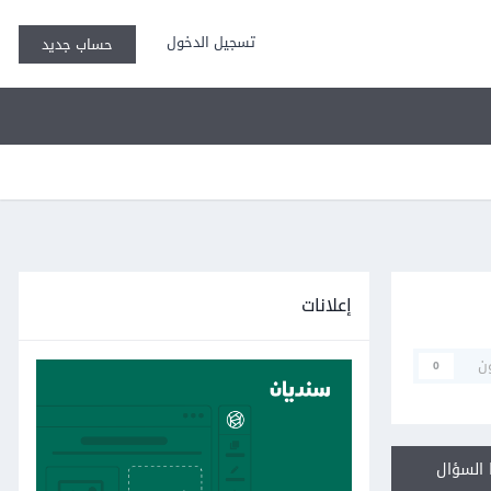
تسجيل الدخول
حساب جديد
إعلانات
ن
0
السؤال