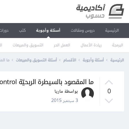
الرئيسية
دروس ومقالات
أسئلة وأجوبة
كتب
دورات
البرمجة
ريادة الأعمال
العمل الحر
التسويق والمبيعات
ال
الرئيسية
أسئلة وأجوبة
الأقسام
أسئلة التسويق والمبيعات
ما المقصود 
ما المقصود بالسيطرة الربحيّة profitability control؟
0
بواسطة ماريا
3 سبتمبر 2015