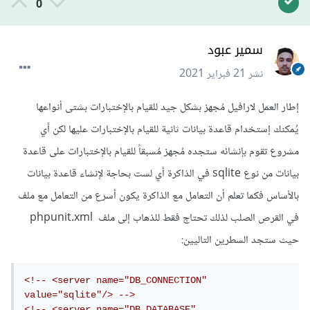
0
سمير عبود
نشر
21 فبراير 2021
إطار العمل لارافيل مُجهز بشكل جيد للقيام بالإختبارات بشتى أنواعها
يُمكنك إستخدام قاعدة بيانات ثانية للقيام بالإختبارات عليها لكن أي
مشروع تقوم بإنشائه ستجده مُجهز مُسبقاً للقيام بالإختبارات على قاعدة
بيانات من نوع sqlite في الذاكرة أي لست بحاجة لإنشاء قاعدة بيانات
بالأساس فكما تعلم أن التعامل مع الذاكرة يكون أسرع من التعامل مع ملف
في القرص الصلب لذلك تحتاج فقط للذهاب إلى ملف phpunit.xml
حيث ستجد السطرين التاليين:
<!-- <server name="DB_CONNECTION" 
value="sqlite"/> -->
<!-- <server name="DB_DATABASE" 