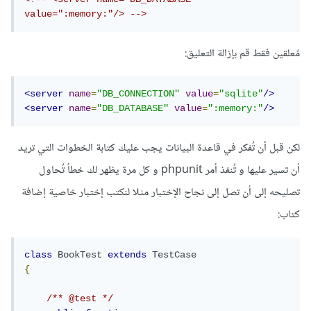
value=":memory:"/> -->
مٌعلقين فقط قم بإزالة التعليق:
<server
name
=
"DB_CONNECTION"
value
=
"sqlite"
/>
<server
name
=
"DB_DATABASE"
value
=
":memory:"
/>
لكن قبل أن تُفكر في قاعدة البيانات يجب عليك كتابة الخطوات التي تريد
أن تسير عليها و تُنفذ أمر phpunit و كل مرة يظهر لك خطأ تُحاول
تصليحه إلى أن تصل إلى نجاح الإختبار مثلا لنكتب إختبار خاصية إضافة
كتاب:
class
BookTest
extends
TestCase
{
/** @test */