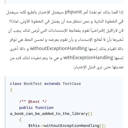
إذا قمنا بذلك ثم نفذنا أمر phpunit سيفشل الإختبار بالطبع لكنه سيفشل
في الخطوة الثانية و نحن ننتظر منه أن يفشل في الخطوة الأولى، لماذا؟
لان لارافيل إفتراضياً تقوم بمُعالجة الإستثناءات التي تُرمى لذلك يجب أن
نُخبرها بأن لا تُعالج الإستثناء و بأن تقوم بعرضه و لحسن الحظ هي توفر
دالة للقيام بذلك إسمها withoutExceptionHandling و دالة أخرى
إسمها withExceptionHandling و هي ما يتم تنفيذه لذلك لابد من
تعديلها حتى نرى فشل الإختبار:
class
BookTest
extends
TestCase
{
/** @test */
public
function
a_book_can_be_added_to_the_library
()
{
        $this
->
withoutExceptionHandling
();