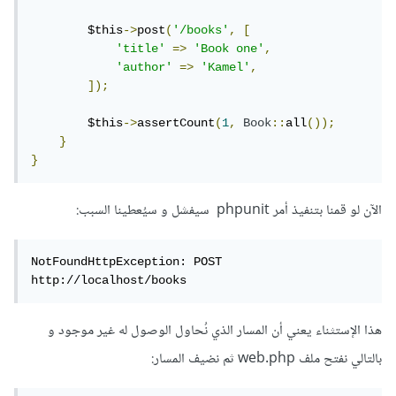
        $this
->
post
(
'/books'
,
[
'title'
=>
'Book one'
,
'author'
=>
'Kamel'
,
]);
        $this
->
assertCount
(
1
,
Book
::
all
());
}
}
الآن لو قمنا بتنفيذ أمر phpunit سيفشل و سيُعطينا السبب:
NotFoundHttpException: POST 
http://localhost/books
هذا الإستثناء يعني أن المسار الذي نُحاول الوصول له غير موجود و
بالتالي نفتح ملف web.php ثم نضيف المسار: