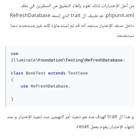
من أجل الإختبارات لذلك نقوم بإلغاء التعليق من السطرين في ملف
phpunit.xml، ثم نضيف ال trait الذي إسمه RefreshDatabase
داخل صنف الإختبار ستجد أنه قد تم إستدعاؤه لكنه غير مستخدم دعنا
نستخدمه:
use
Illuminate
\Foundation\Testing\RefreshDatabase
;
class
BookTest
extends
TestCase
{
use
RefreshDatabase
;
}
و هذا ال trait الهدف منه هو تنفيذ أمر التهجير عند تنفيذ الإختبار و عند
إنتهاء الإختبار يقوم بعمل reset.