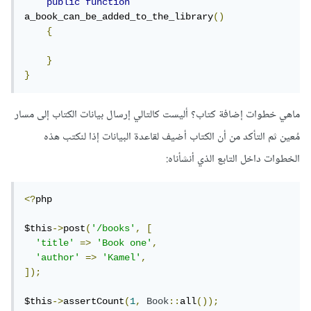
public
function
a_book_can_be_added_to_the_library
()
{
}
}
ماهي خطوات إضافة كتاب؟ أليست كالتالي إرسال بيانات الكتاب إلى مسار
مُعين ثم التأكد من أن الكتاب أضيف لقاعدة البيانات إذا لنكتب هذه
الخطوات داخل التابع الذي أنشأناه:
<?
php

$this
->
post
(
'/books'
,
[
'title'
=>
'Book one'
,
'author'
=>
'Kamel'
,
]);
$this
->
assertCount
(
1
,
Book
::
all
());