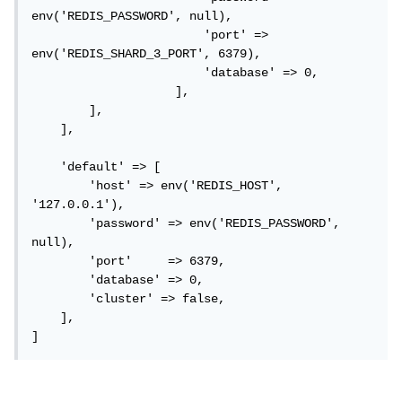
env('REDIS_PASSWORD', null),

                        'port' => 
env('REDIS_SHARD_3_PORT', 6379),

                        'database' => 0,

                    ],

        ],

    ], 

    'default' => [

        'host' => env('REDIS_HOST', 
'127.0.0.1'),

        'password' => env('REDIS_PASSWORD', 
null),

        'port'     => 6379,

        'database' => 0,

        'cluster' => false,

    ],

]